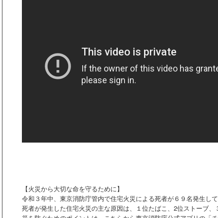
【火災から大切な命を守るために】
令和３年中、東京消防庁管内で住宅火災による死者が６９名発生して
死者が発生した住宅火災の主な原因は、１位たばこ、2位ストーブ、
災を防ぐためのポイントは、こちらから東京消防庁公式アプリの「チ