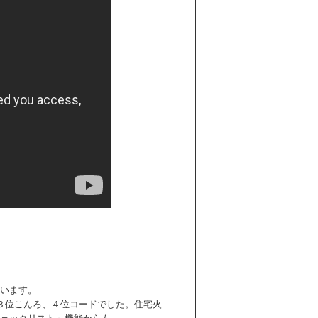
います。
３位こんろ、４位コードでした。住宅火
ェックリスト」機能からも、