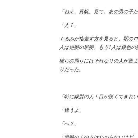
「ねえ、真帆。見て。あの男の子た
「え？」
くるみが指差す方を見ると、駅のロ
人は短髪の黒髪、もう1人は銀色の
彼らの周りにはそれなりの人が集ま
りだった。
「特に銀髪の人！目が鋭くてきれい
「違うよ」
「へ？」
「黒髪の人の方はわからないけど、