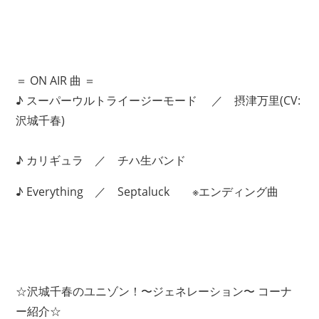
＝ ON AIR 曲 ＝
♪ スーパーウルトライージーモード ／ 摂津万里(CV:
沢城千春)
♪ カリギュラ ／ チハ生バンド
♪ Everything ／ Septaluck ※エンディング曲
☆沢城千春のユニゾン！〜ジェネレーション〜 コーナ
ー紹介☆