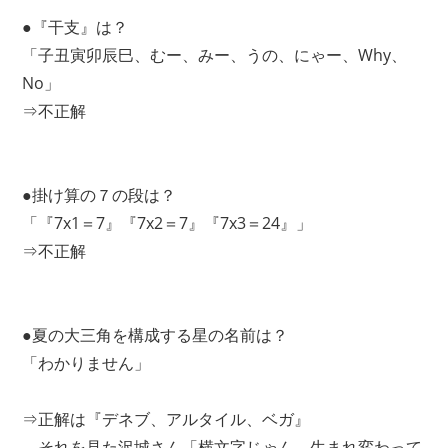
●『干支』は？
「子丑寅卯辰巳、むー、みー、うの、にゃー、Why、
No」
⇒不正解
●掛け算の７の段は？
「『7x1＝7』『7x2＝7』『7x3＝24』」
⇒不正解
●夏の大三角を構成する星の名前は？
「わかりません」
⇒正解は『デネブ、アルタイル、ベガ』
それを見た沢城さん「横文字じゃん。生まれ変わって