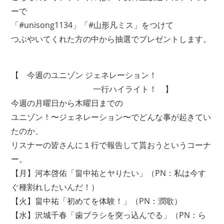
ーで
「#unisong1134」「#山形凡ミス」をつけて
つぶやいてくれた方の中から抽選でプレゼントします。
【 今週のユニゾン ジェネレーション！
一行ハイライト！ 】
今週の月曜日から木曜日までの
ユニゾン！〜ジェネレーション〜でどんな事が起きてい
たのか、
リスナーの皆さんに１行で報告して貰おうというコーナ
ー。
【月】河本啓佑「畠中祐とヤりたい」（PN：私は今す
ぐ種割れしたいんだ！）
【火】畠中祐「初めてを体験！」（PN：潤歌）
【水】沢城千春「歯ブラシを突っ込んでる」（PN：ら