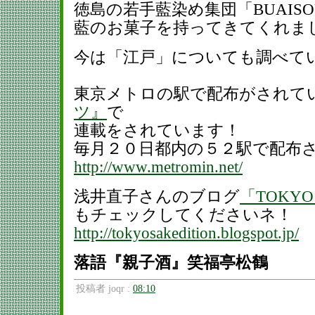
徳島の若手藍染め集団「BUAIS
藍のお菓子を持ってきてくれま
今は「江戸」についても調べて
東京メトロの駅で配布がされて
ツ』
で
連載をされています！
毎月２０日都内の５２駅で配布
http://www.metromin.net/
浅井直子さんのブログ
「TOKYO s
もチェックしてくださいネ！
http://tokyosakedition.blogspot.jp/
落語『親子酒』笑福亭松鶴
投稿者 joqr :
08:10