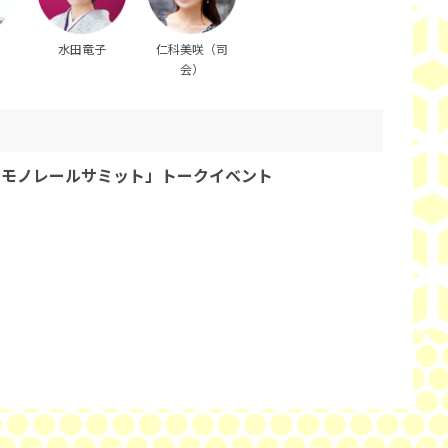
き
水田竜子
仁科美咲（司
会）
回モノレールサミット」トークイベント