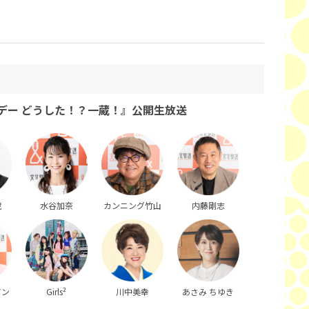
デー どうした！？一蔵！』公開生放送
蔵
水谷加奈
カンニング竹山
内藤剛志
アン
Girls²
川中美幸
あさみ ちゆき
）