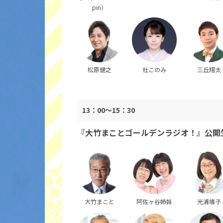
pin）
松原健之
杜このみ
三丘翔太
13：00～15：30
『大竹まことゴールデンラジオ！』公開
大竹まこと
阿佐ヶ谷姉妹
光浦靖子