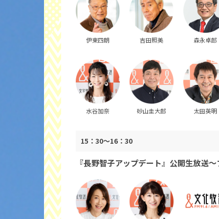
伊東四朗
吉田照美
森永卓郎
水谷加奈
砂山圭大郎
太田英明
15：30～16：30
『長野智子アップデート』公開生放送～