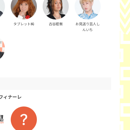
タブレット純
古谷経衡
お見送り芸人し
んいち
フィナーレ