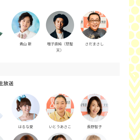
青山 新
増子直純（怒髪
さだまさし
天）
生放送
はるな愛
いとうあさこ
長野智子