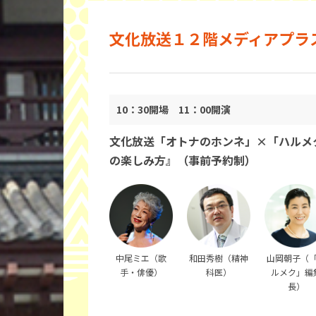
文化放送１２階メディアプラ
10：30開場 11：00開演
文化放送「オトナのホンネ」×「ハルメク
の楽しみ方』（事前予約制）
中尾ミエ（歌
和田秀樹（精神
山岡朝子（
手・俳優）
科医）
ルメク」編
長）