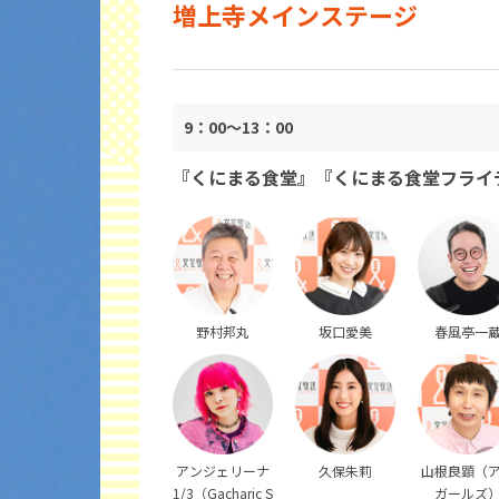
増上寺メインステージ
9：00～13：00
『くにまる食堂』『くにまる食堂フライ
野村邦丸
坂口愛美
春風亭一
アンジェリーナ
久保朱莉
山根良顕（
1/3（Gacharic S
ガールズ