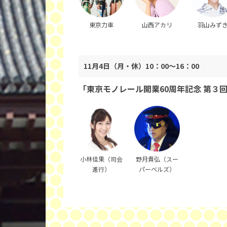
東京力車
山西アカリ
羽山みず
11月4日（月・休）10：00～16：00
「東京モノレール開業60周年記念 第３
小林佳果（司会
野月貴弘（スー
進行）
パーベルズ）