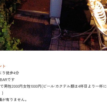
ント
より徒歩4分
BARです
で男性2000円女性1000円(ビール·カクテル類は4杯目より一杯に
)
備が有りません。