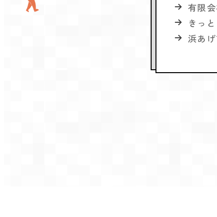
有限会
きっと
浜あげ