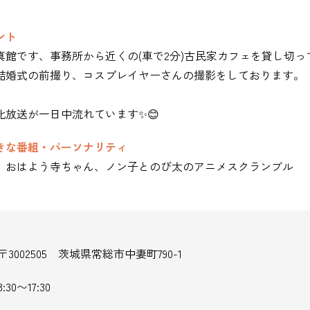
ント
真館です、事務所から近くの(車で2分)古民家カフェを貸し切っ
結婚式の前撮り、コスプレイヤーさんの撮影をしております。
化放送が一日中流れています✨😊
きな番組・パーソナリティ
、おはよう寺ちゃん、ノン子とのび太のアニメスクランブル
〒3002505 茨城県常総市中妻町790-1
8:30〜17:30