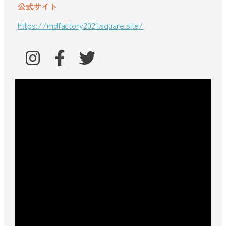
公式サイト
https://mdfactory2021.square.site/