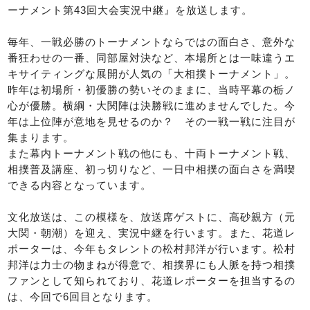
ーナメント第43回大会実況中継』を放送します。
毎年、一戦必勝のトーナメントならではの面白さ、意外な
番狂わせの一番、同部屋対決など、本場所とは一味違うエ
キサイティングな展開が人気の「大相撲トーナメント」。
昨年は初場所・初優勝の勢いそのままに、当時平幕の栃ノ
心が優勝。横綱・大関陣は決勝戦に進めませんでした。今
年は上位陣が意地を見せるのか？ その一戦一戦に注目が
集まります。
また幕内トーナメント戦の他にも、十両トーナメント戦、
相撲普及講座、初っ切りなど、一日中相撲の面白さを満喫
できる内容となっています。
文化放送は、この模様を、放送席ゲストに、高砂親方（元
大関・朝潮）を迎え、実況中継を行います。また、花道レ
ポーターは、今年もタレントの松村邦洋が行います。松村
邦洋は力士の物まねが得意で、相撲界にも人脈を持つ相撲
ファンとして知られており、花道レポーターを担当するの
は、今回で6回目となります。