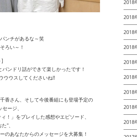
2018
2018
2018
パンチがあるな～笑
そろい～！
2018
]
2018
んとバンドリ話ができて楽しかったです！
2018
ウウウスしてくださいね!!
2018
千香さん、そして今後番組にも登場予定の
2018
メッセージ、
ティ！」をプレイした感想やエピソード、
2018
た"、
ーのあなたからのメッセージを大募集！