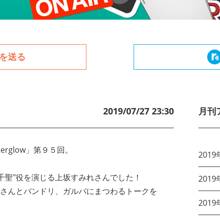
を送る
2019/07/27 23:30
月刊
rglow
」第９５回。
2019
千聖
"役を演じる
上坂すみれ
さんでした！
2019
さんとバンドリ、ガルパにまつわるトークを
2019