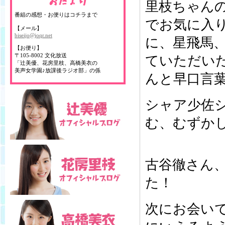
里枝ちゃん
番組の感想・お便りはコチラまで
でお気に入
【メール】
biseijo@joqr.net
に、星飛馬
【お便り】
〒105-8002 文化放送
ていただい
「辻美優、花房里枝、高橋美衣の
美声女学園♪放課後ラジオ部」の係
んと早口言葉を
シャア少佐シ
む、むずかしい
古谷徹さん
た！
次にお会い