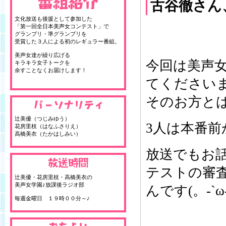
古谷徹さん
文化放送も後援として参加した
「第一回全日本美声女コンテスト」で
グランプリ・準グランプリを
受賞した３人による初のレギュラー番組。
美声女達が繰り広げる
今回は美声
キラキラ女子トークを
余すことなくお届けします！
てくださいまし
そのお方とは
辻美優（つじみゆう）
3人は本番前か
花房里枝（はなふさりえ）
高橋美衣（たかはしみい）
放送でもお
テストの審
辻美優・花房里枝・高橋美衣の
美声女学園♪放課後ラジオ部
んです(。-`ω-
毎週金曜日 １９時００分～♪