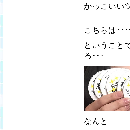
かっこいい
こちらは･･
ということ
ろ･･･
なんと