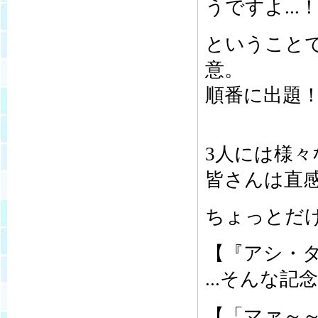
うですよ...
ということ
意。
順番に出題
3人には様
皆さんは直
ちょっとだ
【『アシ・
...そんな
【「マァ～