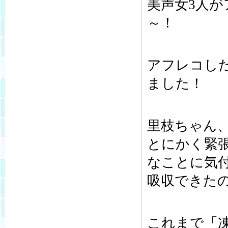
美声女3人
～！
アフレコし
ました！
里枝ちゃん
とにかく緊
なことに気
吸収できたので
これまで「