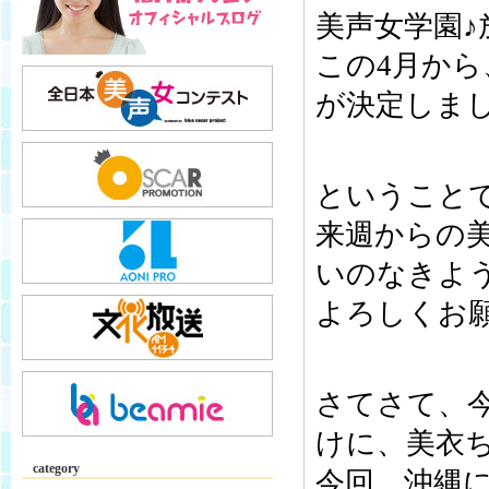
美声女学園
この4月から
が決定しま
ということ
来週からの
いのなきよ
よろしくお願い
さてさて、
けに、美衣
category
今回、沖縄