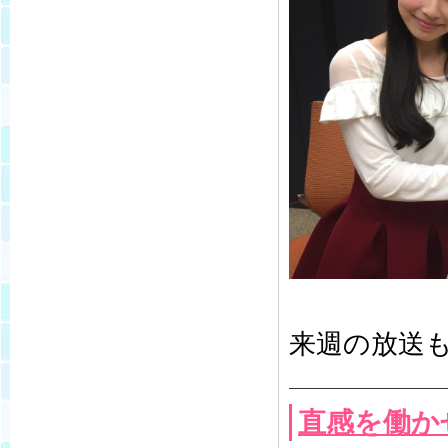
来週の放送も
直感を働か