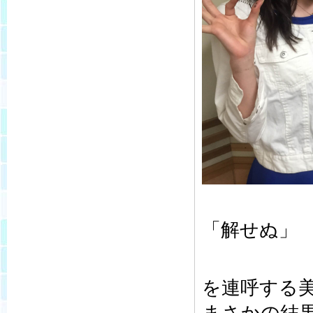
「解せぬ」
を連呼する
まさかの結