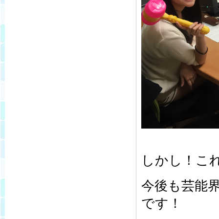
しかし！こ
今後も芸能
です！