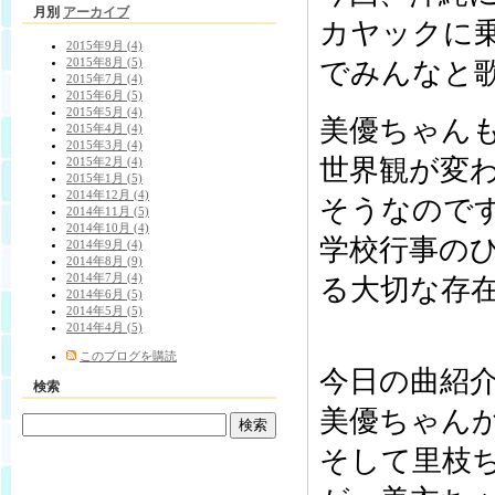
月別
アーカイブ
カヤックに
2015年9月 (4)
2015年8月 (5)
でみんなと
2015年7月 (4)
2015年6月 (5)
2015年5月 (4)
美優ちゃん
2015年4月 (4)
2015年3月 (4)
世界観が変
2015年2月 (4)
2015年1月 (5)
2014年12月 (4)
そうなので
2014年11月 (5)
2014年10月 (4)
学校行事の
2014年9月 (4)
2014年8月 (9)
2014年7月 (4)
る大切な存在
2014年6月 (5)
2014年5月 (5)
2014年4月 (5)
このブログを購読
今日の曲紹
検索
美優ちゃんか
そして里枝ちゃん