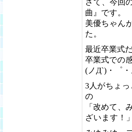
さて、今回
曲』です。
美優ちゃん
た。
最近卒業式
卒業式での
(ノД`)・゜
3人がちょ
の
「改めて、
ざいます！