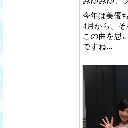
みゆみゆ、フ
今年は美優
4月から、
この曲を思
ですね...