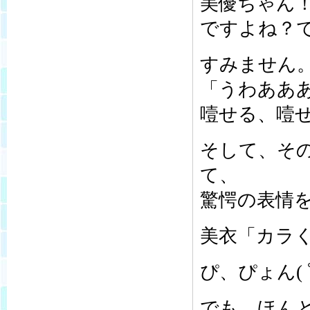
美優ちゃん
ですよね？
すみません
「うわああ
噎せる、噎
そして、そ
て、
驚愕の表情
美衣「カラ
ぴ、ぴょん( ﾟ
でも、ほん