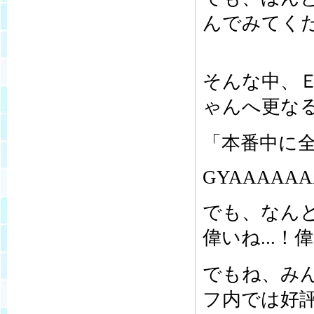
んでみてくださ
そんな中、Ｅ
ゃんへ更なる指
「本番中に
GYAAAAAA
でも、なん
偉いね...！偉
でもね、みん
フ内では好評