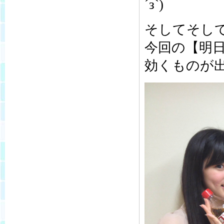
´з`)
そしてそし
今回の【明
効くものが