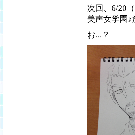
次回、6/2
美声女学園♪
お...？