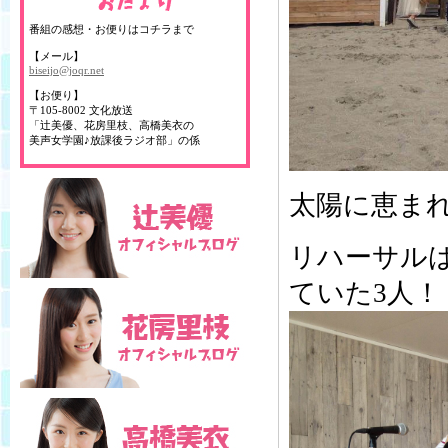
番組の感想・お便りはコチラまで
【メール】
biseijo@joqr.net
【お便り】
〒105-8002 文化放送
「辻美優、花房里枝、高橋美衣の
美声女学園♪放課後ラジオ部」の係
太陽に恵ま
リハーサル
ていた3人！