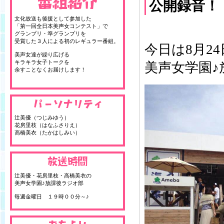
公開録音！
文化放送も後援として参加した
「第一回全日本美声女コンテスト」で
グランプリ・準グランプリを
受賞した３人による初のレギュラー番組。
今日は8月2
美声女達が繰り広げる
キラキラ女子トークを
美声女学園♪放
余すことなくお届けします！
辻美優（つじみゆう）
花房里枝（はなふさりえ）
高橋美衣（たかはしみい）
辻美優・花房里枝・高橋美衣の
美声女学園♪放課後ラジオ部
毎週金曜日 １９時００分～♪