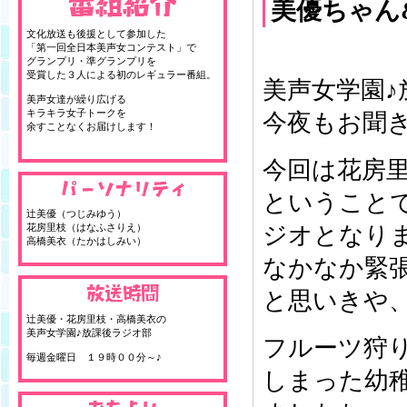
美優ちゃん
文化放送も後援として参加した
「第一回全日本美声女コンテスト」で
グランプリ・準グランプリを
受賞した３人による初のレギュラー番組。
美声女学園♪
美声女達が繰り広げる
キラキラ女子トークを
今夜もお聞
余すことなくお届けします！
今回は花房
ということ
辻美優（つじみゆう）
花房里枝（はなふさりえ）
ジオとなり
高橋美衣（たかはしみい）
なかなか緊
と思いきや
辻美優・花房里枝・高橋美衣の
美声女学園♪放課後ラジオ部
フルーツ狩
毎週金曜日 １９時００分～♪
しまった幼