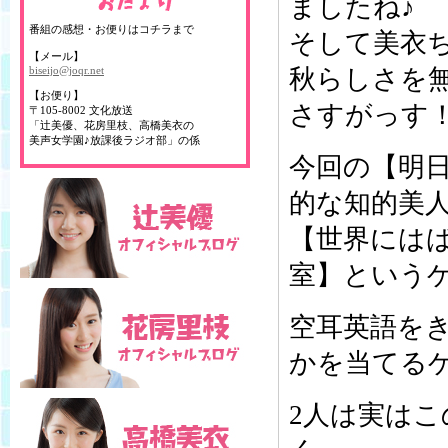
ましたね♪
番組の感想・お便りはコチラまで
そして美衣
【メール】
biseijo@joqr.net
秋らしさを無
【お便り】
さすがっす
〒105-8002 文化放送
「辻美優、花房里枝、高橋美衣の
美声女学園♪放課後ラジオ部」の係
今回の【明
的な知的美
【世界には
室】という
空耳英語を
かを当てる
2人は実は