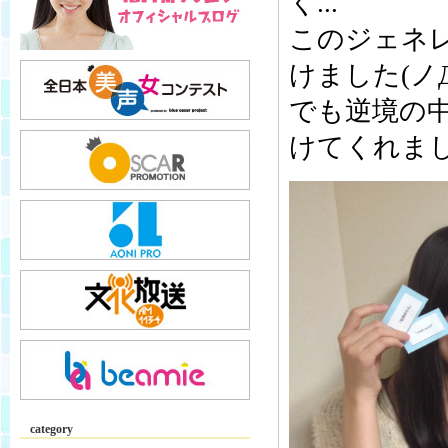
く...
このジェネ
けました(ノ
でも逆境の
けてくれま
category