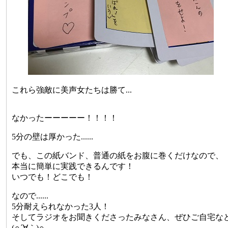
これら強敵に美声女たちは勝て...
なかったーーーーー！！！！
5分の壁は厚かった......
でも、この紙バンド、普通の紙をお腹に巻くだけなので、
本当に簡単に実践できるんです！
いつでも！どこでも！
なので......
5分耐えられなかった3人！
そしてラジオをお聞きくださったみなさん、ぜひご自宅な
(∩´∀｀)∩