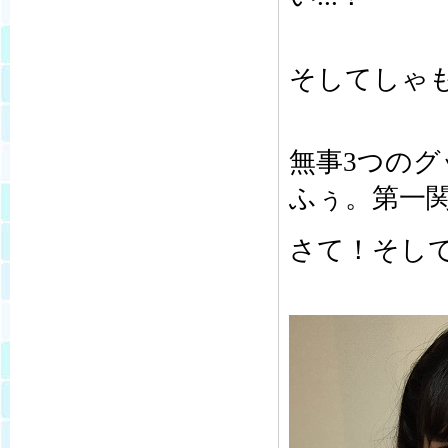
そしてしゃ
無事3つの
ふぅ。第一
さて！そして