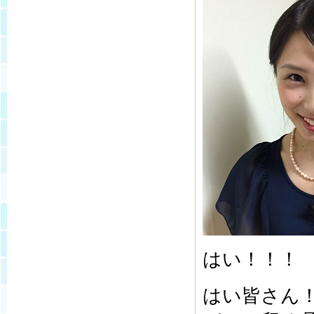
はい！！！
はい皆さん