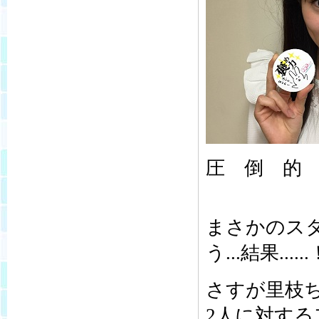
圧 倒 的 .
まさかのス
う...結果.....
さすが里枝
2人に対す