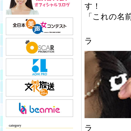
す！
「これの名前は
ラ
category
ラ