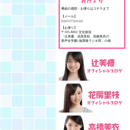
番組の感想・お便りはコチラまで
【メール】
biseijo@joqr.net
【お便り】
〒105-8002 文化放送
「辻美優、花房里枝、高橋美衣の
美声女学園♪放課後ラジオ部」の係