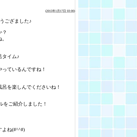
(
2015年1月17日 03:00
)
うござました♪
か？
ね。
呂タイム♪
やっているんですね！
風呂を楽しんでくださいね！
メールをご紹介しました！
(#^^#)