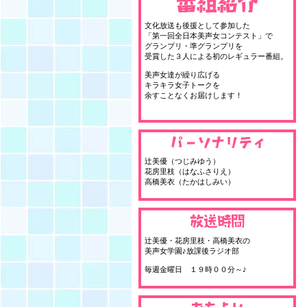
文化放送も後援として参加した
「第一回全日本美声女コンテスト」で
グランプリ・準グランプリを
受賞した３人による初のレギュラー番組。
美声女達が繰り広げる
キラキラ女子トークを
余すことなくお届けします！
辻美優（つじみゆう）
花房里枝（はなふさりえ）
高橋美衣（たかはしみい）
辻美優・花房里枝・高橋美衣の
美声女学園♪放課後ラジオ部
毎週金曜日 １９時００分～♪