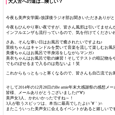
大人舌への道は...険しい？
今夜も美声女学園♪放課後ラジオ部お聞きいただきありがと
今夜もひんやり寒い夜ですが、皆さん風邪は引いてません
インフルエンザも流行っているので、気を付けてください
さあ、そんな寒い日はお風呂で癒されたいですよね♪
里枝ちゃんはキャンドルを焚いて音楽を流して楽しむお風
美優ちゃんはお風呂で半身浴をしながらマンガ♪
美衣ちゃんはお風呂で歌の練習！そしてテストの暗記物を
でものぼせるまで入るのは危ないよ！笑
これからもっともっと寒くなるので、皆さんも自己流でお
そして2014年の12月28日のBe amie年末大感謝祭の感想
皆様、メールありがとうございました(*'∀')
美声女3人、かわいかったですね～！
3人が歌うスピッツは、本当に最高でしたよ(∩´∀｀)∩
またこういった美声女に会えるイベントがあると嬉しいですよね