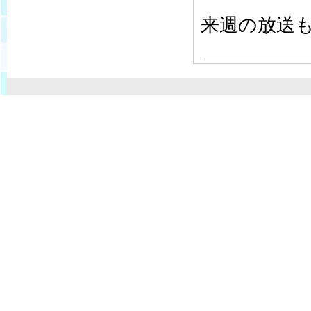
来週の放送も