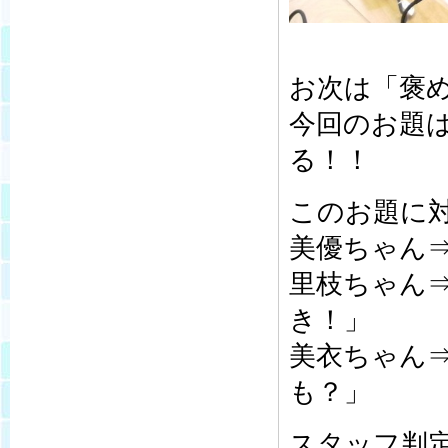
お次は「褒
今回のお題
る！！
このお題に
美優ちゃん
里枝ちゃん
き！」
美衣ちゃん
も？」
スタッフ判