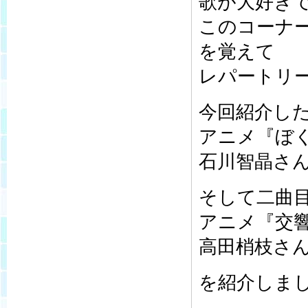
歌が大好き
このコーナ
を覚えて
レパートリ
今回紹介し
アニメ『ぼく
石川智晶さ
そして二曲
アニメ『交
高田梢枝さ
を紹介しまし