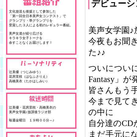
デビューシ
文化放送も後援として参加した
「第一回全日本美声女コンテスト」で
グランプリ・準グランプリを
受賞した３人による初のレギュラー番組。
美声女学園♪
美声女達が繰り広げる
キラキラ女子トークを
今夜もお聞
余すことなくお届けします！
た♪♪
ついについに！
辻美優（つじみゆう）
花房里枝（はなふさりえ）
Fantasy
高橋美衣（たかはしみい）
皆さんもう
今まで見て
辻美優・花房里枝・高橋美衣の
の中に
美声女学園♪放課後ラジオ部
毎週金曜日 １９時００分～♪
自分達のC
まだ手元に