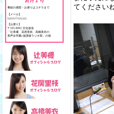
てくださいね
番組の感想・お便りはコチラまで
【メール】
biseijo@joqr.net
【お便り】
〒105-8002 文化放送
「辻美優、花房里枝、高橋美衣の
美声女学園♪放課後ラジオ部」の係