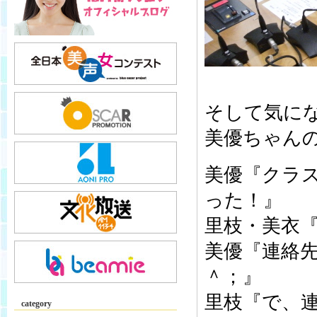
そして気に
美優ちゃん
美優『クラ
った！』
里枝・美衣
美優『連絡
＾；』
里枝『で、
category