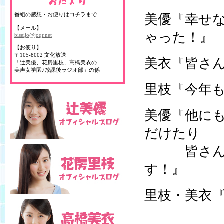
番組の感想・お便りはコチラまで
美優『幸せ
【メール】
ゃった！』
biseijo@joqr.net
【お便り】
〒105-8002 文化放送
美衣『皆さ
「辻美優、花房里枝、高橋美衣の
美声女学園♪放課後ラジオ部」の係
里枝『今年
美優『他に
だけたり
皆さんい
す！』
里枝・美衣