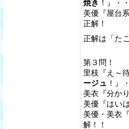
焼き
！』・
美優『屋台
正解！
正解は「た
第３問！
里枝『え～
ージュ
！』
美衣『分か
美優『はい
美優・美衣
解！！