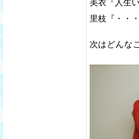
美衣『人生
里枝『・・
次はどんな