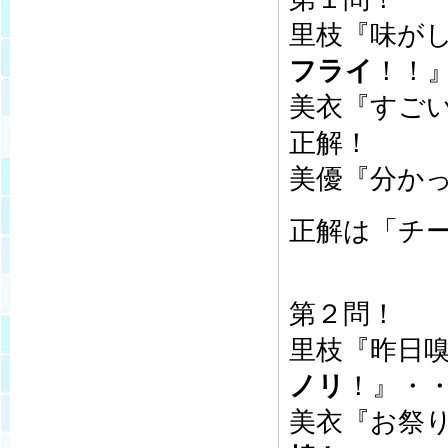
里枝『味が
フライ
！！
美衣『すご
正解！
美優『分か
正解は「チ
第２問！
里枝『昨日
ノリ
！』・
美衣『お祭