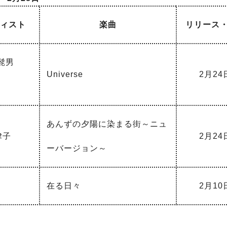
ティスト
楽曲
リリース
al髭男
Universe
2月24
あんずの夕陽に染まる街～ニュ
律子
2月24
ーバージョン～
在る日々
2月10