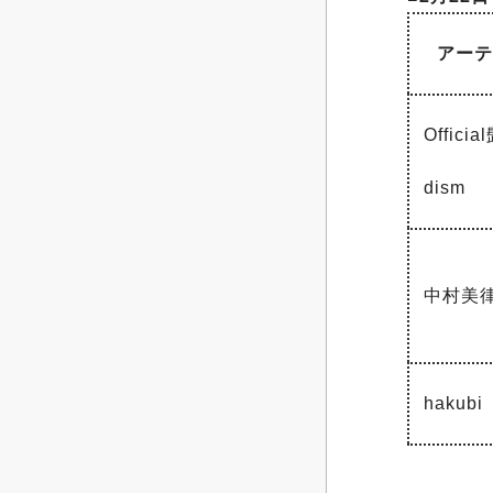
アー
Offici
dism
中村美
hakubi