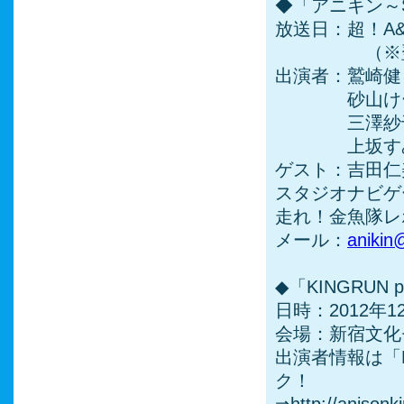
◆「アニキン～Sky
放送日：超！A&
（※翌週は
出演者：鷲崎健
砂山けー
三澤紗千香（
上坂す
ゲスト：吉田仁
スタジオナビゲ
走れ！金魚隊レ
メール：
anikin
◆「KINGRUN 
日時：2012年12
会場：新宿文化
出演者情報は「KI
ク！