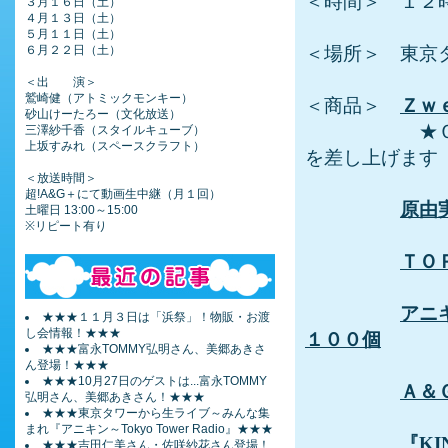
＜時間＞ １２
３月１６日（土）
４月１３日（土）
５月１１日（土）
６月２２日（土）
＜場所＞ 東京
＜出 演＞
鷲崎健（アトミックモンキー）
＜商品＞
Ｚｗ
砂山けーたろー（文化放送）
★ＣＤ「拡
三澤紗千香（スタイルキューブ）
上坂すみれ（スペースクラフト）
を差し上げます
＜放送時間＞
超!A&G＋にて動画生中継（月１回）
原由
土曜日 13:00～15:00
※リピート有り
ＴＯ
アニ
★★★１１月３日は「浜祭」！物販・お渡
し会情報！★★★
１００個
★★★富永TOMMY弘明さん、美郷あきさ
ん登場！★★★
★★★10月27日のゲストは...富永TOMMY
Ａ＆
弘明さん、美郷あきさん！★★★
★★★東京タワーから生ライブ～みんな集
まれ『アニキン～Tokyo Tower Radio』★★★
『KI
★★★吉田仁美さん・佐咲紗花さん登場！