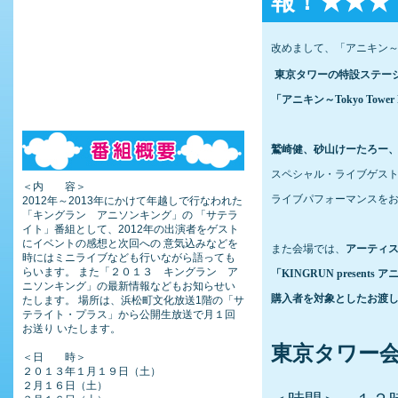
報！★★★
改めまして、「アニキン～Tok
東京タワーの特設ステー
「アニキン～
Tokyo Tower
鷲崎健、砂山けーたろー
スペシャル・ライブゲス
＜内 容＞
ライブパフォーマンスを
2012年～2013年にかけて年越しで行なわれた
「キングラン アニソンキング」の 「サテラ
イト」番組として、2012年の出演者をゲスト
にイベントの感想と次回への 意気込みなどを
また会場では、
アーティ
時にはミニライブなども行いながら語っても
らいます。 また「２０１３ キングラン ア
「KINGRUN presen
ニソンキング」の最新情報などもお知らせい
購入者を対象としたお渡
たします。 場所は、浜松町文化放送1階の「サ
テライト・プラス」から公開生放送で月１回
お送り いたします。
東京タワー
＜日 時＞
２０１３年１月１９日（土）
２月１６日（土）