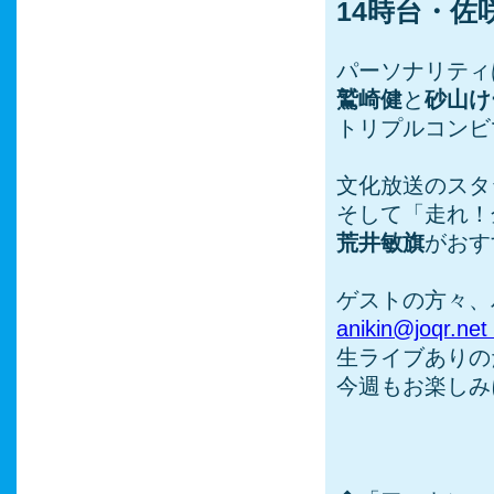
14時台・佐
パーソナリティ
鷲崎健
と
砂山け
トリプルコンビ
文化放送のスタ
そして「走れ！
荒井敏旗
がおす
ゲストの方々、
anikin@joqr.net
生ライブありの
今週もお楽しみ