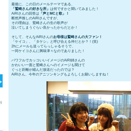
最後に、この日のメールテーマである、
「鷲崎さんの好きな所」
は何ですかと聞いてみました！
AiRIさんの回答は
「声とMCと歌」！
断然声推しのAiRIさんですが、
その理由は、鷲崎さんの生の歌声が
泣いてしまうぐらい良かったからだとか！
そして、そんなAiRIさんの
お母様は鷲崎さんの大ファン！
「ケイコ」、「タケシ」と呼び合える仲だとか？！(笑)
2hにメールも送ってらっしゃるそうで、
一同ケイコさんに興味津々なのでありました！
パワフルでカッコいいイメージのAiRI姉さんの
かわいい一面と鷲崎さんへのイメージも聞けて
ぐっと距離が縮んだ放送だったのでは？
AiRIさん、今年のアニソンキングもよろしくお願いしますね！
お