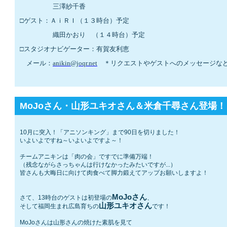
　　　　　三澤紗千香
□ゲスト：ＡｉＲＩ（１３時台）予定
　　　　　織田かおり　（１４時台）予定
□スタジオナビゲーター：有賀友利恵
　メール：
anikin@joqr.net
　＊リクエストやゲストへのメッセージな
MoJoさん・山形ユキオさん＆米倉千尋さん登場！
10月に突入！「アニソンキング」まで90日を切りました！
いよいよですね～いよいよですよ～！
チームアニキンは「肉の会」ですでに準備万端！
（残念ながらさっちゃんは行けなかったみたいですが...）
皆さんも大晦日に向けて肉食べて脚力鍛えてアップお願いしますよ！
MoJoさん
さて、13時台のゲストは初登場の
、
山形ユキオさん
そして福岡生まれ広島育ちの
です
！
MoJoさんは山形さんの焼けた素肌を見て