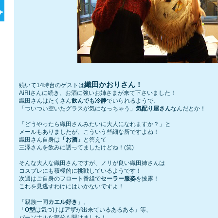
織田かおりさん！
続いて14時台のゲストは
AiRIさんに続き、お酒に強いお姉さまが来て下さいました！
織田さんはたくさん
飲んでも冷静
でいられるようで、
「ついつい空いたグラスが気になっちゃう」
気配り屋さん
なんだとか！
「どうやったら織田さんみたいに大人になれますか？」と
メールもありましたが、こういう些細な所ですよね！
織田さん自身は
「お酒」
と答えて
三澤さんを飲みに誘ってましたけどね！(笑)
そんな大人な織田さんですが、ノリが良い織田姉さんは
コスプレにも積極的に挑戦しているようです！
次週はご自身のフロート番組で
セーラー服姿
を披露！
これを見逃すわけにはいかないですよ！
「親族一同
カエル好き
」、
「
O型
は気づけば
アザ
が出来ているあるある」等、
パーソナルな部分も聞けました！