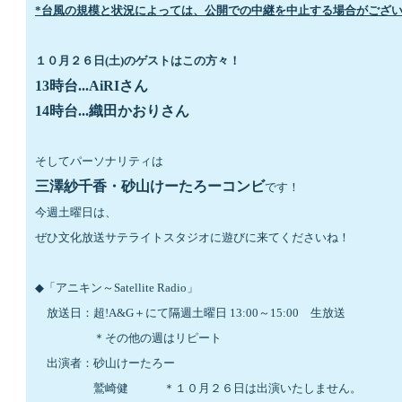
*台風の規模と状況によっては、公開での中継を中止する場合がござ
１０月２６日
(
土
)
のゲストはこの方々！
13時台...AiRIさん
14時台...織田かおりさん
そしてパーソナリティは
三澤紗千香・砂山けーたろーコンビ
です！
今週土曜日は、
ぜひ文化放送サテライトスタジオに遊びに来てくださいね！
◆
「アニキン～
Satellite Radio
」
　放送日：超
!A&G
＋にて隔週土曜日
 13:00
～
15:00
　生放送
　　　　　＊その他の週はリピート
　出演者：砂山けーたろー　
　　　　　鷲崎健　　　＊１０月２６日は出演いたしません。