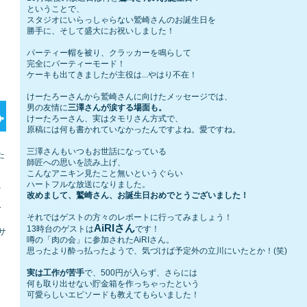
ということで、
スタジオにいらっしゃらない鷲崎さんのお誕生日を
勝手に、そして盛大にお祝いしました！
パーティー帽を被り、クラッカーを鳴らして
完全にパーティーモード！
ケーキも出てきましたが主役は...やはり不在！
けーたろーさんから鷲崎さんに向けたメッセージでは、
男の友情に
三澤さんが涙する場面も。
けーたろーさん、実はタモリさん方式で、
原稿には何も書かれていなかったんですよね。愛ですね。
三澤さんもいつもお世話になっている
た
師匠への思いを読み上げ、
ラ
こんなアニキン見たこと無いというぐらい
ト
ハートフルな放送になりました。
を
改めまして、鷲崎さん、
お誕生日おめでとうございました！
ア
それではゲストの方々のレポートに行ってみましょう！
AiRIさん
13時台のゲストは
です！
サ
噂の「肉の会」に参加されたAiRIさん。
思ったより酔っ払ったようで、気づけば予定外の立川にいたとか！(笑)
実は工作が苦手
で、500円が入らず、さらには
何も取り出せない貯金箱を作っちゃったという
可愛らしいエピソードも教えてもらいました！