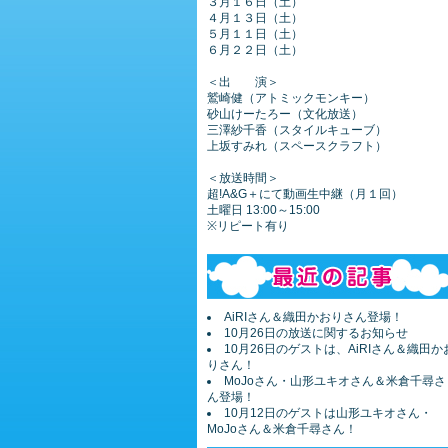
３月１６日（土）
４月１３日（土）
５月１１日（土）
６月２２日（土）
＜出 演＞
鷲崎健（アトミックモンキー）
砂山けーたろー（文化放送）
三澤紗千香（スタイルキューブ）
上坂すみれ（スペースクラフト）
＜放送時間＞
超!A&G＋にて動画生中継（月１回）
土曜日 13:00～15:00
※リピート有り
AiRIさん＆織田かおりさん登場！
10月26日の放送に関するお知らせ
10月26日のゲストは、AiRIさん＆織田か
りさん！
MoJoさん・山形ユキオさん＆米倉千尋さ
ん登場！
10月12日のゲストは山形ユキオさん・
MoJoさん＆米倉千尋さん！