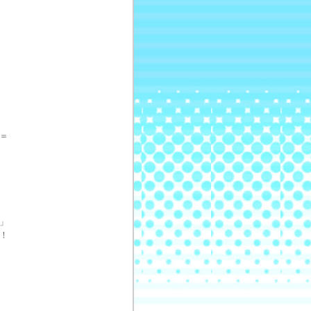
＝
」
！