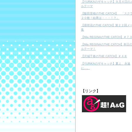
【YURiKAのザキャッチ】９月４日の
ルテーマ
【飯田里穂のTHE CATCH】 「スク
２０枚！結果は・・・！？」
【亜咲花のTHE CATCH】第２２回メ
集
【Mia REGINAのTHE CATCH】＃７
【Mia REGINAのTHE CATCH】本日
ルテーマ！
【沢城千春のTHE CATCH】＃４８
【YURiKAのザキャッチ】夏よ、永遠
に…。
【リンク】