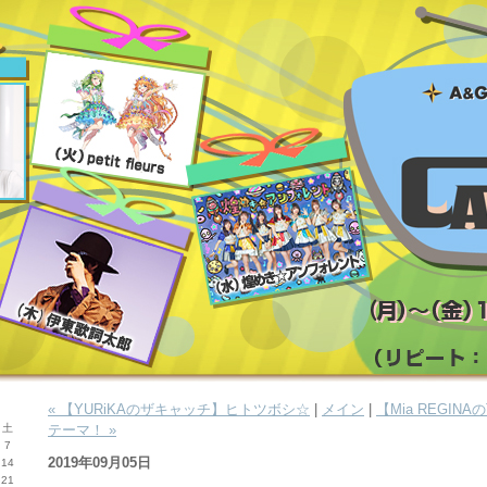
« 【YURiKAのザキャッチ】ヒトツボシ☆
|
メイン
|
【Mia REGIN
土
テーマ！ »
7
2019年09月05日
14
21