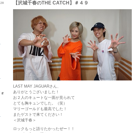
【沢城千春のTHE CATCH】＃４９
28
ら
ら
LAST MAY JAGUARさん、
ありがとうございました！
フォ
お２人のキュートな一面が見られて
とても胸キュンでした。（笑）
マリーゴールドも最高でした！
またゲストで来てください！
ら
＜沢城千春＞
ロックもっと語りたかったぜー！！