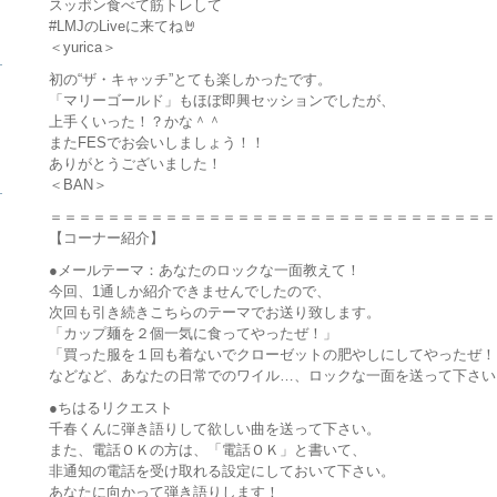
スッポン食べて筋トレして
#LMJのLiveに来てね🤘
＜yurica＞
ら
初の“ザ・キャッチ”とても楽しかったです。
「マリーゴールド」もほぼ即興セッションでしたが、
上手くいった！？かな＾＾
またFESでお会いしましょう！！
ありがとうございました！
＜BAN＞
ら
＝＝＝＝＝＝＝＝＝＝＝＝＝＝＝＝＝＝＝＝＝＝＝＝＝＝＝＝＝＝＝
【コーナー紹介】
●メールテーマ：あなたのロックな一面教えて！
今回、1通しか紹介できませんでしたので、
次回も引き続きこちらのテーマでお送り致します。
「カップ麺を２個一気に食ってやったぜ！」
「買った服を１回も着ないでクローゼットの肥やしにしてやったぜ！
などなど、あなたの日常でのワイル…、ロックな一面を送って下さい
●ちはるリクエスト
千春くんに弾き語りして欲しい曲を送って下さい。
また、電話ＯＫの方は、「電話ＯＫ」と書いて、
非通知の電話を受け取れる設定にしておいて下さい。
あなたに向かって弾き語りします！