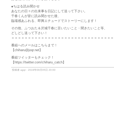
●ちはる読み聞かせ
あなたの日々の出来事を日記にして送って下さい。
千春くんが皆に読み聞かせた後、
臨場感あふれる、即興エチュードでストーリーにします！
その他、ふつおた＆沢城千春に言いたいこと・聞きたいこと等、
どしどし送って下さい！
＝＝＝＝＝＝＝＝＝＝＝＝＝＝＝＝＝＝＝＝＝＝＝＝＝＝＝＝＝＝＝
番組へのメールはこちらまで！
【chiharu@joqr.net】
番組ツイッターもチェック！
【https://twitter.com/chiharu_catch】
投稿者 agqr : 2019年09月05日 20:00