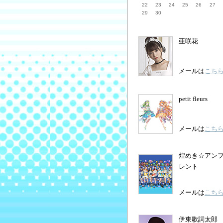
22
23
24
25
26
27
29
30
亜咲花
メールは
こち
petit fleurs
メールは
こち
煌めき☆アン
レント
メールは
こち
伊東歌詞太郎