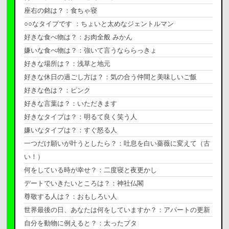
座右の銘は？：食ちゃ寝
○○
なタイプです
：ちょいと太めなジェントルマン
好きな食べ物は？：お肉全般
みかん
嫌いな食べ物は？：強いて言うなららっきょ
好きな場所は？：浅草と地元
好きな休日の過ごし方は？：気の合う仲間と美味しいご飯
好きな色は？：ピンク
好きな言葉は？：いただきます
好きなタイプは？：明るて良く笑う人
嫌いなタイプは？：すぐ怒る人
一つだけ願いが叶うとしたら？：吐息を白い薔薇に変えて（古
い！）
何をしている時が幸せ？：二度寝と夜更かし
デートでいきたいところは？：神社仏閣
尊敬する人は？：おもしろい人
世界最後の日、あなたは何をしていますか？：アパートの更新
自分を動物に例えると？：太ったブタ