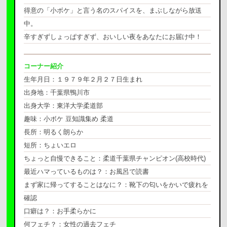
得意の「小ボケ」と言う名のスパイスを、まぶしながら放送
中。
辛すぎずしょっぱすぎず、おいしい夜をあなたにお届け中！
コーナー紹介
生年月日：１９７９年２月２７日生まれ
出身地：千葉県鴨川市
出身大学：東洋大学柔道部
趣味：小ボケ
豆知識集め
柔道
長所：明るく朗らか
短所：ちょいエロ
ちょっと自慢できること：柔道千葉県チャンピオン
(
高校時代
)
最近ハマっているものは？：お風呂で読書
まず家に帰ってすることはなに？：靴下の匂いをかいで疲れを
確認
口癖は？：お手柔らかに
何フェチ？：女性の過去フェチ