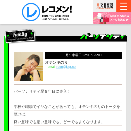
月〜水曜日 22:00〜25:00
オテンキのり
email
reco@joqr.net
パーソナリティ歴８年目に突入！
学校や職場でイヤなことがあっても、オテンキのりのトークを
聴けば、
良い意味でも悪い意味でも、どーでもよくなります。