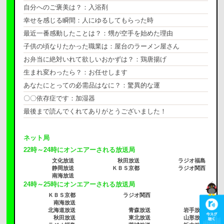
自分へのご褒美は？：入浴剤
幸せを感じる瞬間：人にゆるしてもらった時
最近一番感動したことは？：甥が空手を始めた理由
子供の頃なりたかった職業は：屋台のラーメン屋さん
お弁当に絶対いれて欲しいおかずは？：鶏唐揚げ
生まれ変わったら？：お任せします
あなたにとっての必需品はなに？：驚異的な運
〇〇依存症です：加湿器
最後まで読んでくれてありがとうございました！
ネット局
22時～24時にオンエアーされる放送局
文化放送
秋田放送
ラジオ福島
静岡放送
ＫＢＳ京都
ラジオ関西
南海放送
24時～25時にオンエアーされる放送局
ＫＢＳ京都
ラジオ関西
南海放送
北海道放送
青森放送
岩手放送
秋田放送
東北放送
山形放送