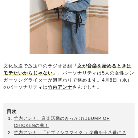
文化放送で放送中のラジオ番組『
女が音楽を始めるときは
モテたいからじゃない
』。パーソナリティは5人の女性シン
ガーソングライターが週替わりで務めます。4月8日（水）
のパーソナリティは
竹内アンナ
さんでした。
目次
竹内アンナ、音楽活動のきっかけはBUMP OF
CHICKENの曲！
竹内アンナ、「ヒプノシスマイク 」楽曲を十八番に？