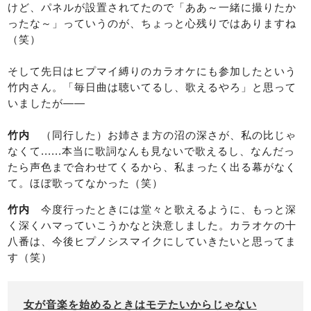
けど、パネルが設置されてたので「ああ～一緒に撮りたか
ったな～」っていうのが、ちょっと心残りではありますね
（笑）
そして先日はヒプマイ縛りのカラオケにも参加したという
竹内さん。「毎日曲は聴いてるし、歌えるやろ」と思って
いましたが――
竹内
（同行した）お姉さま方の沼の深さが、私の比じゃ
なくて......本当に歌詞なんも見ないで歌えるし、なんだっ
たら声色まで合わせてくるから、私まったく出る幕がなく
て。ほぼ歌ってなかった（笑）
竹内
今度行ったときには堂々と歌えるように、もっと深
く深くハマっていこうかなと決意しました。カラオケの十
八番は、今後ヒプノシスマイクにしていきたいと思ってま
す（笑）
女が音楽を始めるときはモテたいからじゃない