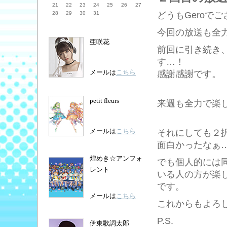
21
22
23
24
25
26
27
どうもGeroで
28
29
30
31
今回の放送も全
亜咲花
前回に引き続き
す…！
メールは
こちら
感謝感謝です。
petit fleurs
来週も全力で楽
メールは
こちら
それにしても２
面白かったなぁ
煌めき☆アンフォ
でも個人的には
レント
いる人の方が楽
です。
メールは
こちら
これからもよろ
P.S.
伊東歌詞太郎