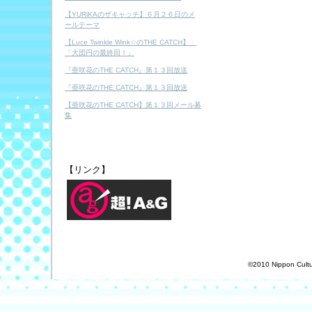
【YURiKAのザキャッチ】６月２６日のメ
ールテーマ
【Luce Twinkle Wink☆のTHE CATCH】
「大団円の最終回！」
『亜咲花のTHE CATCH』第１３回放送
『亜咲花のTHE CATCH』第１３回放送
【亜咲花のTHE CATCH】第１３回メール募
集
【リンク】
©2010 Nippon Cultur