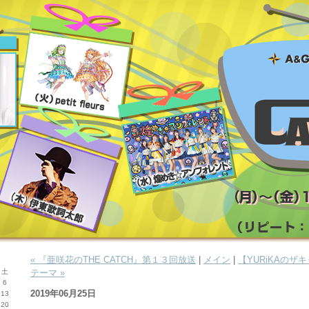
« 『亜咲花のTHE CATCH』第１３回放送
|
メイン
|
【YURiKAの
土
テーマ »
6
2019年06月25日
13
20