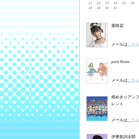
21
22
23
24
25
26
28
29
30
31
亜咲花
メールは
こち
petit fleurs
メールは
こち
煌めき☆アン
レント
メールは
こち
伊東歌詞太郎