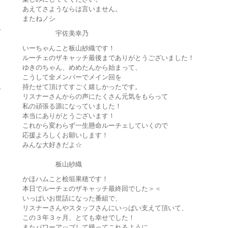
あえてさようならは言いません。
またねノシ
ら
宇佐美幸乃
いーちゃんこと板山紗織です！
ルーチェのザキャッチ最後までありがとうございました！
ゆきのちゃん、めめたんから始まって、
こうして全メンバーでメイン回を
ら
持たせて頂けてすごく嬉しかったです。
リスナーさんからの声にたくさん元気をもらって
私の頑張る源になっていました！
本当にありがとうございます！
これから変わらず一生懸命ルーチェしていくので
応援よろしくお願いします！
みんな大好きだよ☆
板山紗織
かほハムこと桧垣果穂です！
本日でルーチェのザキャッチ最終回でした＞＜
いっぱいお世話になった番組で、
リスナーさんやスタッフさんにいっぱい支えて頂いて、
この３年３ヶ月、とても幸せでした！
またパワーアップして帰ってこれるように