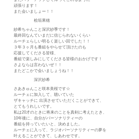
頑張ります！
また会いましょー！！
桧垣果穂
紗希ちゃんこと深沢紗季です！
最終回なんていまだに信じられないくらい
ルーチェらしい明るく楽しい回でした！！
３年３ヶ月も番組をやらせて頂けたのも
応援してくださる皆様、
番組で楽しみにしてくださる皆様のおかげです！
さよならは言わないぜ！！
またどこかで会いましょうね！！
深沢紗希
さあきゅんこと咲本美桜です☆
ルーチェに加入して、聴いていた
ザキャッチに 出演させていただくことができて、
とてもうれしいです。
私は20才のときに将来のことを真剣に考えたとき、
10年後に、自分がパーソナリティーの
番組を持っていたいと、決めました。
ルーチェに入って、ラジオパーソナリティーの夢を
叶えることができて、しあわせです。