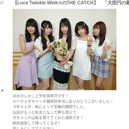
【Luce Twinkle Wink☆のTHE CATCH】 「大団円
27
ら
ら
フォ
ゆきのしかこと宇佐美幸乃です！
ルーチェザキャッチ最終回本当にありがとうございました！
３年３ヶ月、私にとって宝物の期間でした。
ら
お話がもっと好きになって夢も増えて、
ザキャッチは私を育ててくれた場所です！
絶対成長して帰ってくるぞ！
楽しみにしててください。