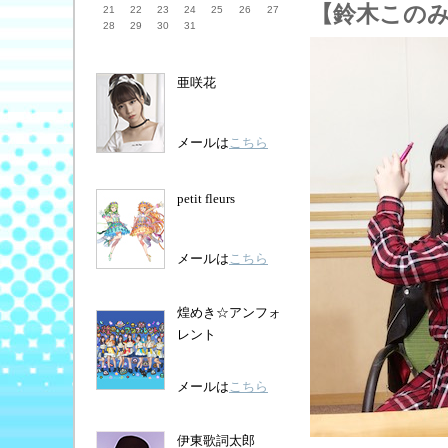
【鈴木このみの
21
22
23
24
25
26
27
28
29
30
31
亜咲花
メールは
こちら
petit fleurs
メールは
こちら
煌めき☆アンフォ
レント
メールは
こちら
伊東歌詞太郎