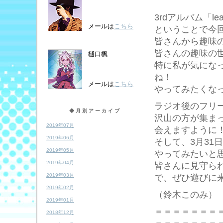
3rdアルバム「
メールは
こちら
ということで今
皆さんから趣味
皆さんの趣味の
樋口楓
特に私が気にな
ね！
メールは
こちら
やってみたくなっ
ラジオ後のフリ
◆月別アーカイブ
沢山の方が集ま
2019年07月
会えますように
2019年06月
そして、3月31
2019年05月
やってみたいと思
2019年04月
皆さんに見守ら
2019年03月
で、ぜひ遊びに
2019年02月
（鈴木このみ）
2019年01月
＝＝＝＝＝＝＝
2018年12月