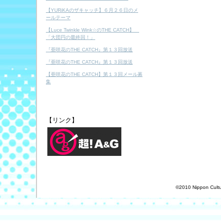
【YURiKAのザキャッチ】６月２６日のメ
ールテーマ
【Luce Twinkle Wink☆のTHE CATCH】
「大団円の最終回！」
『亜咲花のTHE CATCH』第１３回放送
『亜咲花のTHE CATCH』第１３回放送
【亜咲花のTHE CATCH】第１３回メール募
集
【リンク】
©2010 Nippon Cultur