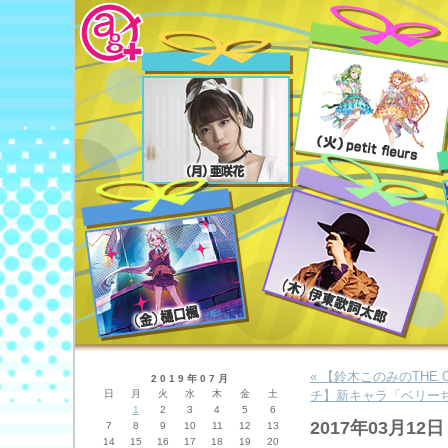
« 【鈴木このみのTHE
2019年07月
日
月
火
水
木
金
土
チ】新キャラ「ベリーち
1
2
3
4
5
6
2017年03月12日
7
8
9
10
11
12
13
14
15
16
17
18
19
20