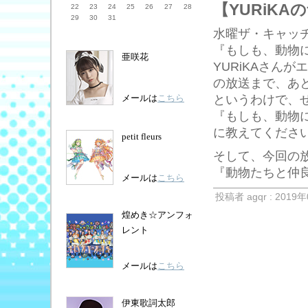
【YURiK
22
23
24
25
26
27
28
29
30
31
水曜ザ・キャッ
『もしも、動物
亜咲花
YURiKAさんが
の放送まで、あ
というわけで、
メールは
こちら
『もしも、動物
に教えてくださ
petit fleurs
そして、今回の
『動物たちと仲
メールは
こちら
投稿者 agqr : 2019年
煌めき☆アンフォ
レント
メールは
こちら
伊東歌詞太郎