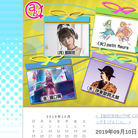
« 【飯田里穂のTHE 
2019年12月
日
月
火
水
木
金
土
ッチ】げんじん。 »
1
2
3
4
5
6
7
2019年09月10日
8
9
10
11
12
13
14
15
16
17
18
19
20
21