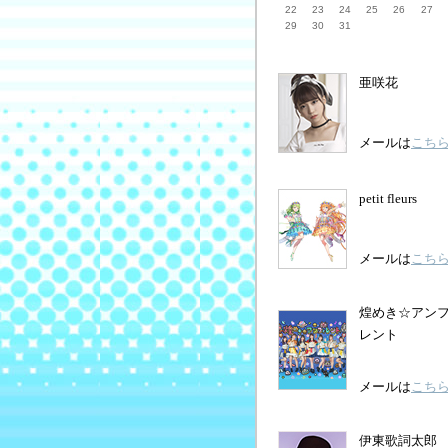
22
23
24
25
26
27
29
30
31
亜咲花
メールは
こち
petit fleurs
メールは
こち
煌めき☆アン
レント
メールは
こち
伊東歌詞太郎