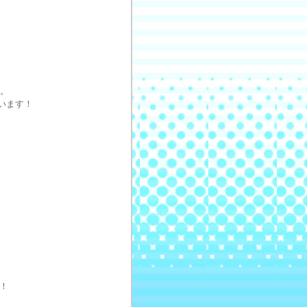
す。
ています！
！