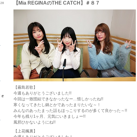
【Mia REGINAのTHE CATCH】＃８７
28
ら
ら
【霧島若歌】
今週もありがとうございました!!
フォ
今回は一致団結できなかったなー…惜しかったね!!
寒くなってきたし鍋とかであったまりたいな～！
みんなのあったまった話もほっこりするのが多くて良かった～!!
今年も残り1ヶ月、元気にいきましょー!!
ら
風邪ひかないようにね!!
【上花楓裏】
今週もありがとうございました！