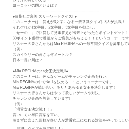
ヨーロッパの国といえば？
---------------------------------------------------------------------------
●目指せご褒美!スリーワードクイズ!!●
このコーナーは、答えが3文字になる一般常識クイズに3人が挑戦！
それぞれが1文字目、2文字目、3文字目を担当し、
「せーの…」で回答して見事答えが出来上がったらポイントゲット！
30ポイント獲得で番組からご褒美がもらえる！！というコーナーで
リスナーの皆さんからはMia REGINAへの一般常識クイズを募集し
（例）
スカイツリーの高さは何メートル？
日本一長い川は？
---------------------------------------------------------------------------
●Mia REGINAの○○女王決定戦!!●
このコーナーは、色んなゲームやチャレンジ企画を行い、
Mia REGINAの中でNo.1を決める！！というコーナーです。
Mia REGINAが競い合い、ありとあらゆる女王を決定します！
リスナーの皆さんからはやって欲しいゲームや対決、
チャレンジ企画を募集しています!
（例）
「滑舌女王決定戦！！」
言いにくい早口言葉を言い、
噛まずに言えた回数が多い人が滑舌女王になれる対決をやってほしい
「早押しクイズ王決定戦！！」