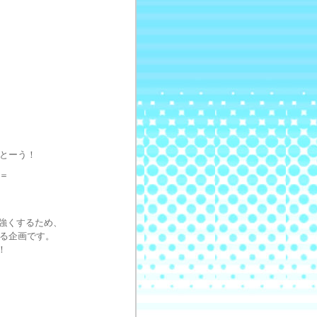
とーう！
＝
と強くするため、
る企画です。
！