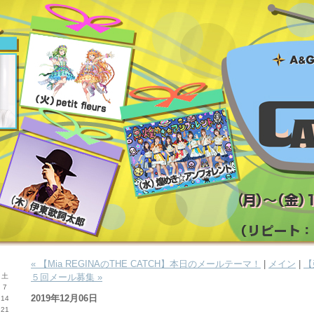
« 【Mia REGINAのTHE CATCH】本日のメールテーマ！
|
メイン
|
【
土
５回メール募集 »
7
2019年12月06日
14
21