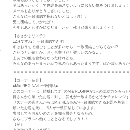
冬はあったかくして体調を崩さないようにお互い気をつけましょう！
メールもありがとうございました。
ら
こんなに一致団結で揃わないとは…（泣）。
更に団結していかねば！
今年もあとわずかになりましたが、残り頑張りましょう～！
【ささかまリス子】
12月ですね！ 一致団結できず!!
冬はおうちで過ごすことが多いから、一致団結しづらくない!?
ら
こたつとか鍋とか、おうち寄りだと難しいのかな…。
まあその他も合わなかったけれども。
みんなのあったまった話で私の心もあったまりです、ぽかぽかありが
＝＝＝＝＝＝＝＝＝＝＝＝＝＝＝＝＝＝＝＝＝＝＝＝＝＝＝＝＝＝＝
【コーナー紹介】
●Mia REGINAの一致団結●
このコーナーは、結成して3年のMia REGINAが3人の団結力をもっ
皆さんから頂いたお題に対し、答えが一致するかどうかチャレンジす
リスナーの皆さんからはMia REGINAが一致団結できるお題を募集！
頂いたお題を元に、3人が一致団結していきます。
失敗してもお互いのことを知る機会となるため、
さらにプラスへ働くこととなるでしょう！！
（例）
みそ汁の具といえば？