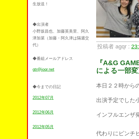
生放送！
◆出演者
小野坂昌也、加藤英美里、阿久
津加菜（加藤・阿久津は隔週交
代）
投稿者 agqr :
23
◆番組メールアドレス
『A&G GA
による一部変
gtr@joqr.net
本日２２時から
◆今までの日記
2012年07月
出演予定でした
2012年06月
インフルエンザ
2012年05月
代わりにピンチ