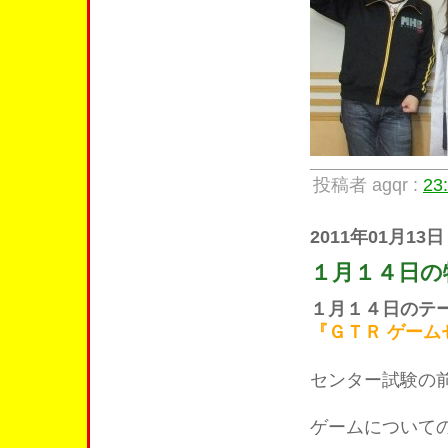
投稿者 agqr :
23
2011年01月13日
１月１４日の
１月１４日のテ
『ＧＴＲ ゲー
センター試験の
ゲームについて