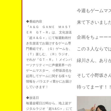
今週もゲームマ
◆番組内容
来て下さいまし
『Ａ＆Ｇ ＧＡＭＥ ＭＡＳＴ
ＥＲ ＧＴ－Ｒ』は、 文化放送
企画をちょーー
「超Ａ＆Ｇ＋」にて毎週動画付
き生放送でお届けするゲーム専
この３人ならで
門番組です。 （Ｇ）ゲームを、
（Ｔ）楽しむ、（Ｒ）ラジオ、
それが『ＧＴ－Ｒ』！ メインパ
緑川さん、あり
ーソナリティーに声優業界一の
ゲームマスター、 小野坂昌也を
そして小野坂さ
起用してゲームに関する様々な
情報を バラエティ豊かにお届け
待ってまーす！
していきます！
◆放送日
毎週金曜日22時から、地上波デ
ジタルラジオ「超A＆G＋」にて