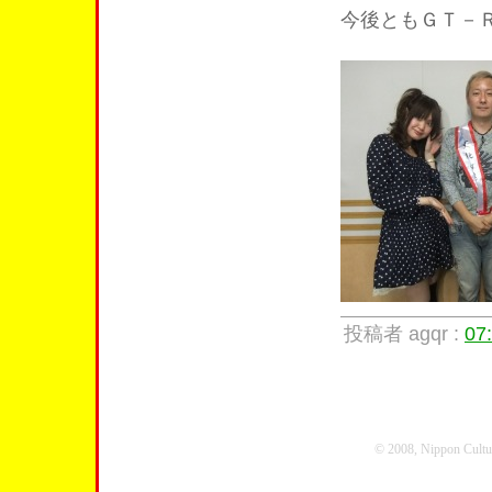
今後ともＧＴ－
投稿者 agqr :
07
© 2008, Nippon Cultura