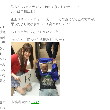
私もビッ○カメラで少し触れてきましたが・・・
これは予想以上！！！
正直３Ｄ・・・？うーーん・・・って感じだったのですが、
思ったより絵がきれい！！高クオリティ！！
ＳＴ
ちょっと欲しくなっちゃいました！
放送
画付
みなさん、買ったら感想教えてねー！
ム専
を、
オ、
ンパ
一の
也を
々な
届け
投稿者 agqr :
16:47
波デ
」にて