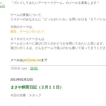
）
『プレイしてみたいアーケードゲーム』のメールを募集します！
ルの
ゲームの要素について、
リスナーのみなさんに『どっちがいいか』を問いかける『ＧＴバトル
今回のテーマは、
最近、ゲーセン行った？
ＧＴＲのリスナーさんは
ゲームセンターに遊びに行くのかどうかを聞いてみたいと思います。
遊びに行く人は、どんなゲームで遊ぶのかも書いて送ってきてくださ
メールは
gtr@joqr.net
まで
投稿者 agqr :
16:01
2011年02月12日
まさや飼育日記（２月１１日）
今日の当番：スタッフ