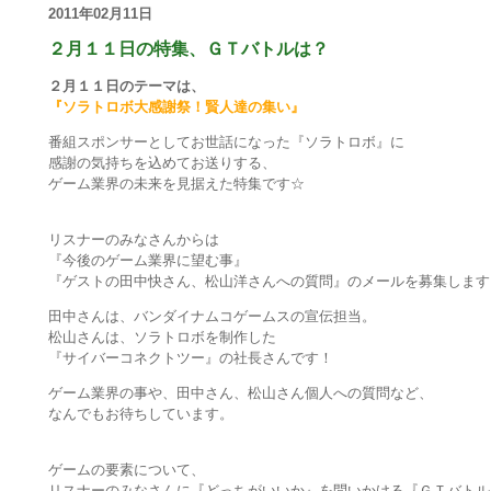
2011年02月11日
２月１１日の特集、ＧＴバトルは？
２月１１日のテーマは、
『ソラトロボ大感謝祭！賢人達の集い』
番組スポンサーとしてお世話になった『ソラトロボ』に
感謝の気持ちを込めてお送りする、
ゲーム業界の未来を見据えた特集です☆
リスナーのみなさんからは
『今後のゲーム業界に望む事』
『ゲストの田中快さん、松山洋さんへの質問』のメールを募集します
田中さんは、バンダイナムコゲームスの宣伝担当。
松山さんは、ソラトロボを制作した
『サイバーコネクトツー』の社長さんです！
ゲーム業界の事や、田中さん、松山さん個人への質問など、
なんでもお待ちしています。
ゲームの要素について、
リスナーのみなさんに『どっちがいいか』を問いかける『ＧＴバトル