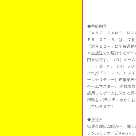
◆番組内容
『Ａ＆Ｇ ＧＡＭＥ ＭＡ
ＥＲ ＧＴ－Ｒ』は、 文化
「超Ａ＆Ｇ＋」にて毎週動
き生放送でお届けするゲー
門番組です。 （Ｇ）ゲーム
（Ｔ）楽しむ、（Ｒ）ラジ
それが『ＧＴ－Ｒ』！ メイ
ーソナリティーに声優業界
ゲームマスター、 小野坂昌
起用してゲームに関する様
情報を バラエティ豊かにお
していきます！
◆放送日
毎週金曜日22時から、地上
ジタルラジオ「超A＆G＋