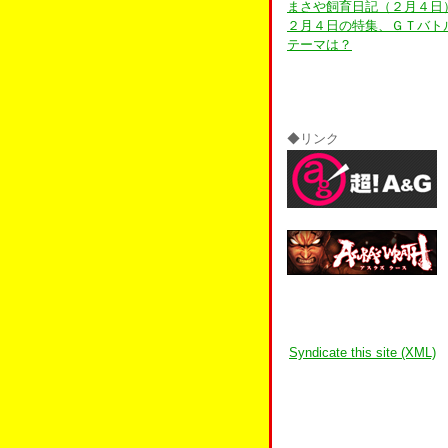
まさや飼育日記（２月４日
２月４日の特集、ＧＴバト
テーマは？
◆リンク
Syndicate this site (XML)