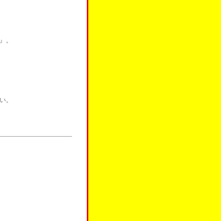
』。
い。