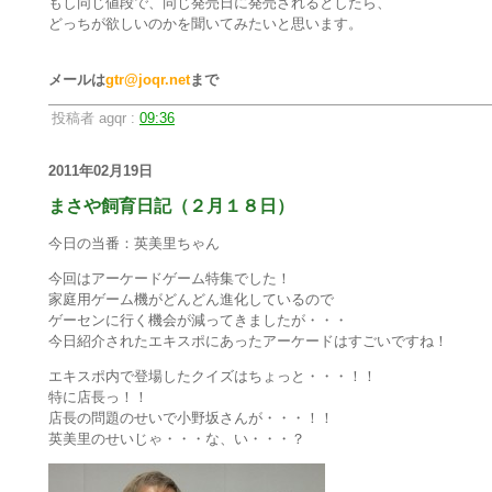
もし同じ値段で、同じ発売日に発売されるとしたら、
どっちが欲しいのかを聞いてみたいと思います。
メールは
gtr@joqr.net
まで
投稿者 agqr :
09:36
2011年02月19日
まさや飼育日記（２月１８日）
今日の当番：英美里ちゃん
今回はアーケードゲーム特集でした！
家庭用ゲーム機がどんどん進化しているので
ゲーセンに行く機会が減ってきましたが・・・
今日紹介されたエキスポにあったアーケードはすごいですね！
エキスポ内で登場したクイズはちょっと・・・！！
特に店長っ！！
店長の問題のせいで小野坂さんが・・・！！
英美里のせいじゃ・・・な、い・・・？