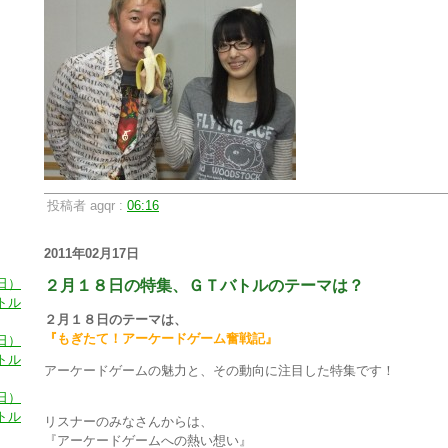
投稿者 agqr :
06:16
2011年02月17日
日）
２月１８日の特集、ＧＴバトルのテーマは？
トル
２月１８日のテーマは、
『もぎたて！アーケードゲーム奮戦記』
日）
トル
アーケードゲームの魅力と、その動向に注目した特集です！
日）
トル
リスナーのみなさんからは、
『アーケードゲームへの熱い想い』