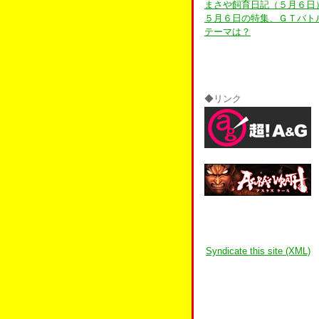
まさや飼育日記（５月６日
５月６日の特集、ＧＴバト
テーマは？
◆リンク
Syndicate this site (XML)