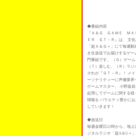
◆番組内容
『Ａ＆Ｇ ＧＡＭＥ ＭＡ
ＥＲ ＧＴ－Ｒ』は、 文化
「超Ａ＆Ｇ＋」にて毎週動
き生放送でお届けするゲー
門番組です。 （Ｇ）ゲーム
（Ｔ）楽しむ、（Ｒ）ラジ
それが『ＧＴ－Ｒ』！ メイ
ーソナリティーに声優業界
ゲームマスター、 小野坂昌
起用してゲームに関する様
情報を バラエティ豊かにお
していきます！
◆放送日
毎週金曜日22時から、地上
ジタルラジオ「超A＆G＋