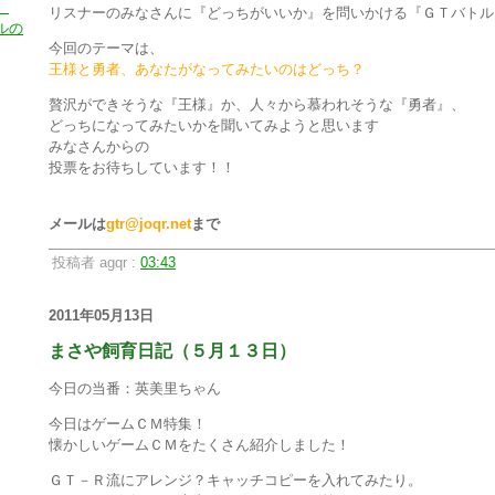
）
リスナーのみなさんに『どっちがいいか』を問いかける『ＧＴバトル
ルの
今回のテーマは、
王様と勇者、あなたがなってみたいのはどっち？
贅沢ができそうな『王様』か、人々から慕われそうな『勇者』、
どっちになってみたいかを聞いてみようと思います
みなさんからの
投票をお待ちしています！！
メールは
gtr@joqr.net
まで
投稿者 agqr :
03:43
2011年05月13日
まさや飼育日記（５月１３日）
今日の当番：英美里ちゃん
今日はゲームＣＭ特集！
懐かしいゲームＣＭをたくさん紹介しました！
ＧＴ－Ｒ流にアレンジ？キャッチコピーを入れてみたり。