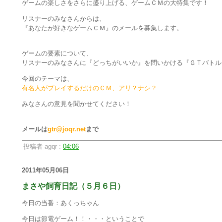
ゲームの楽しさをさらに盛り上げる、ゲームＣＭの大特集です！
リスナーのみなさんからは、
『あなたが好きなゲームＣＭ』のメールを募集します。
ゲームの要素について、
リスナーのみなさんに『どっちがいいか』を問いかける『ＧＴバトル
今回のテーマは、
有名人がプレイするだけのＣＭ、アリ？ナシ？
みなさんの意見を聞かせてください！
メールは
gtr@joqr.net
まで
投稿者 agqr :
04:06
2011年05月06日
まさや飼育日記（５月６日）
今日の当番：あくっちゃん
今日は節電ゲーム！！・・・ということで