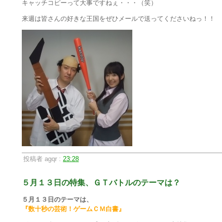
キャッチコピーって大事ですねぇ・・・（笑）
来週は皆さんの好きな王国をぜひメールで送ってくださいねっ！！
投稿者 agqr :
23:28
５月１３日の特集、ＧＴバトルのテーマは？
５月１３日のテーマは、
『数十秒の芸術！ゲームＣＭ白書』