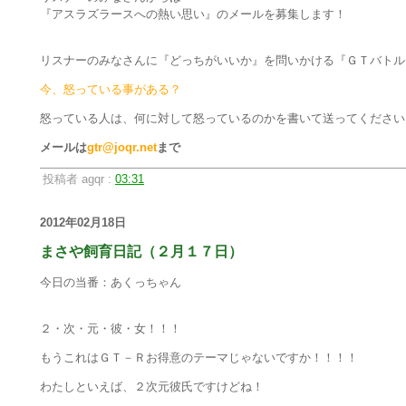
『アスラズラースへの熱い思い』のメールを募集します！
リスナーのみなさんに『どっちがいいか』を問いかける『ＧＴバトル
今、怒っている事がある？
怒っている人は、何に対して怒っているのかを書いて送ってください
メールは
gtr@joqr.net
まで
投稿者 agqr :
03:31
2012年02月18日
まさや飼育日記（２月１７日）
今日の当番：あくっちゃん
２・次・元・彼・女！！！
もうこれはＧＴ－Ｒお得意のテーマじゃないですか！！！！
わたしといえば、２次元彼氏ですけどね！