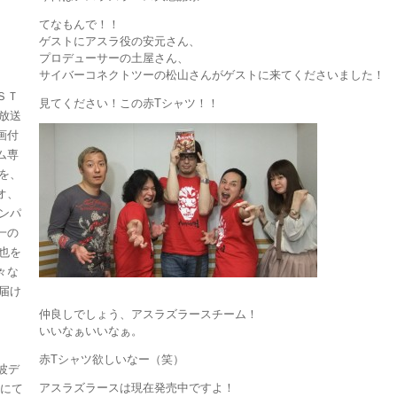
てなもんで！！
ゲストにアスラ役の安元さん、
プロデューサーの土屋さん、
サイバーコネクトツーの松山さんがゲストに来てくださいました！
ＳＴ
見てください！この赤Tシャツ！！
放送
画付
ム専
を、
オ、
ンパ
一の
也を
々な
届け
仲良しでしょう、アスラズラースチーム！
いいなぁいいなぁ。
赤Tシャツ欲しいなー（笑）
波デ
アスラズラースは現在発売中ですよ！
」にて