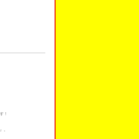
す！
』。