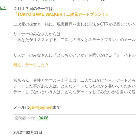
）
ルの
２月１７日のテーマは、
『TOKYO GAME WALKER！二次元デートプラン！』
二次元の彼女と一緒に、現実世界を楽しむ方法をGTRが提案してい
リスナーのみなさんからは
『あなたがオススメする、二次元の彼女とのデートプラン』のメール
リスナーのみなさんに『どっちがいいか』を問いかける『ＧＴバトル
最近、デートした？
もちろん、異性とですよ～！今回は、二人で出かけたら、デートとみ
デートした事がある人は、どんなデートだったのかを書いてください
デートしてないという人は、どんなデートをしてみたいかを書いて送
メールは
gtr@joqr.net
まで
投稿者 agqr :
04:06
2012年02月11日