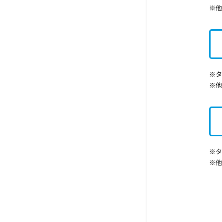
※
※タ
※
※タ
※