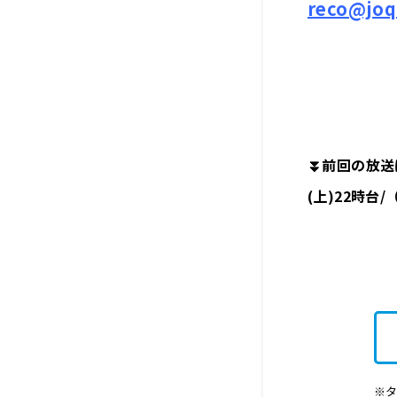
reco@joq
⏬前回の放送は
(上)22時台
※タ