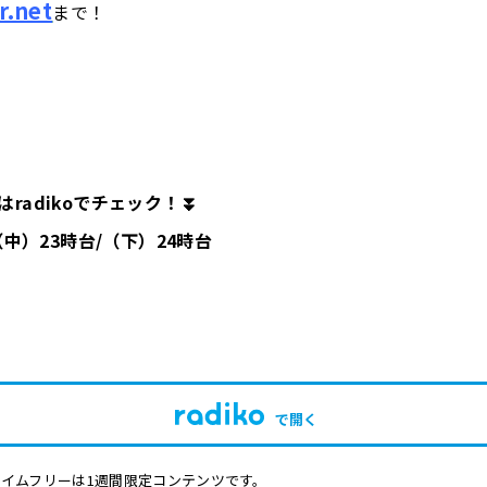
r.net
まで！
radikoでチェック！⏬
/（中）23時台/（下）24時台
で開く
イムフリーは1週間限定コンテンツです。