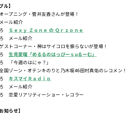
ブル】
オープニング・菅井友香さんが登場！
メール紹介
ごろ
Ｓｅｘｙ Ｚｏｎｅ の Ｑｒｚｏｎｅ
ろ メール紹介
ゲストコーナー・神はサイコロを振らないが登場！
ごろ
生見愛瑠「めるるのはっぴーｓuるーむ」
ろ 「今週のはにゃ？」
全国ゾーン・オテンキのりと乃木坂46田村真佑のレコメン！
ごろ
キスマイＲａｄｉｏ
ろ メール紹介
ろ 恋愛リアリティーショー・レコラー
お知らせ】