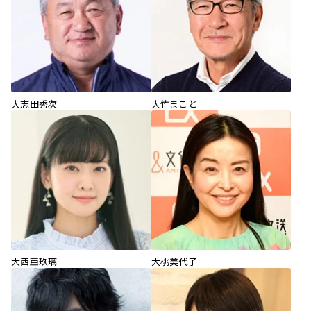
大志田秀次
大竹まこと
大西亜玖璃
大桃美代子