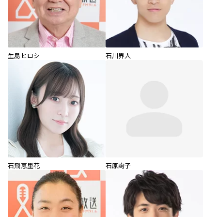
生島ヒロシ
石川界人
石飛恵里花
石原詢子