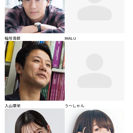
稲垣吾郎
IMALU
入山章栄
う～しゃん