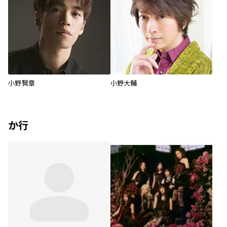
小野賢章
小野大輔
か行