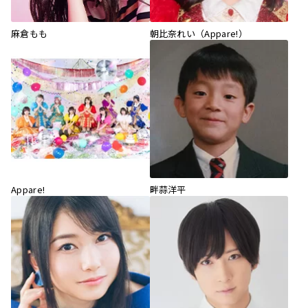
麻倉もも
朝比奈れい（Appare!）
Appare!
畔蒜洋平