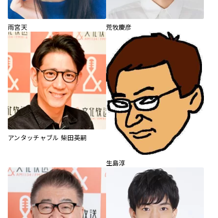
雨宮天
荒牧慶彦
アンタッチャブル 柴田英嗣
生島淳