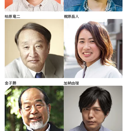
柏原竜二
梶原岳人
金子勝
加納由理