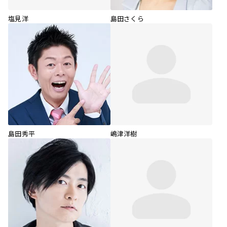
塩見洋
島田さくら
島田秀平
嶋津洋樹