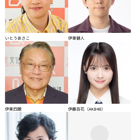
いとうあさこ
伊東健人
伊東四朗
伊藤百花（AKB48）