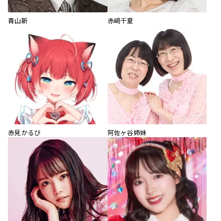
青山新
赤﨑千夏
赤見かるび
阿佐ヶ谷姉妹