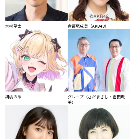
木村草太
倉野尾成美（AKB48）
胡桃のあ
グレープ（さだまさし・吉田政
美）