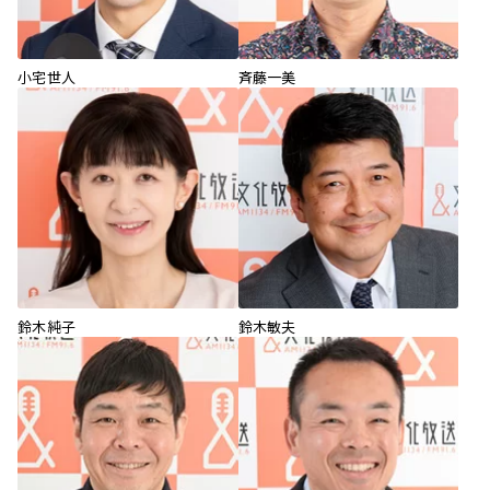
小宅世人
斉藤一美
鈴木純子
鈴木敏夫