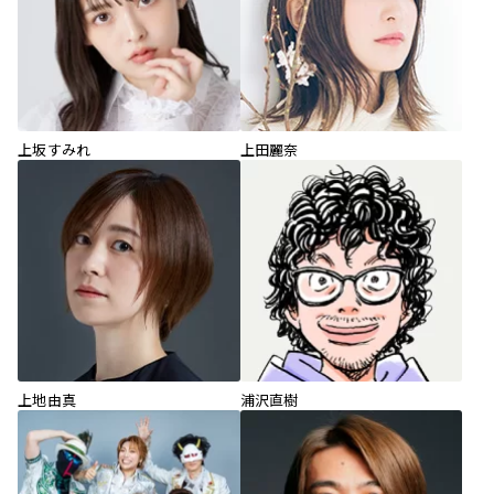
上坂すみれ
上田麗奈
上地由真
浦沢直樹