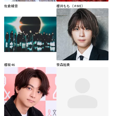
佐倉綾音
櫻井もも（≠ME）
櫻坂46
笹森裕貴