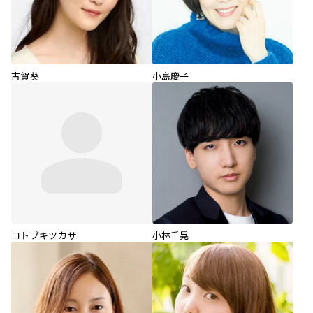
古賀葵
小島慶子
コトブキツカサ
小林千晃