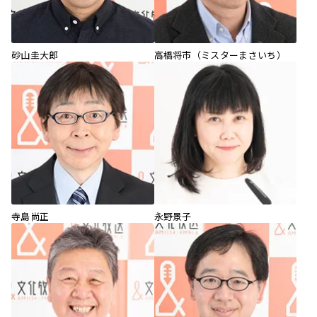
砂山圭大郎
高橋将市（ミスターまさいち）
寺島尚正
永野景子