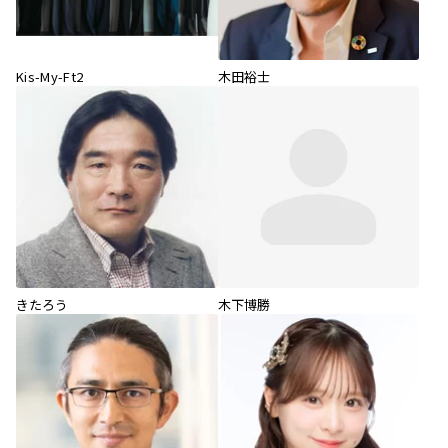
Kis-My-Ft2
木田裕士
きたろう
木下博勝