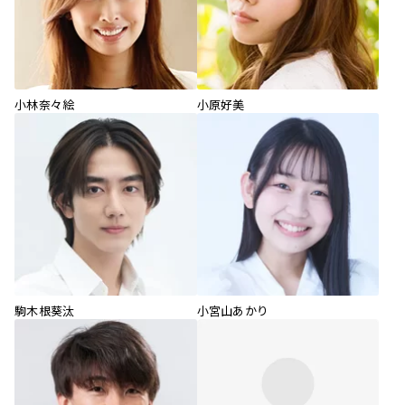
小林奈々絵
小原好美
駒木根葵汰
小宮山あかり