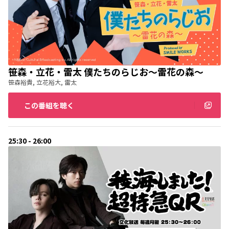
笹森・立花・雷太 僕たちのらじお～雷花の森～
笹森裕貴, 立花裕大, 雷太
この番組を聴く
25:30 - 26:00