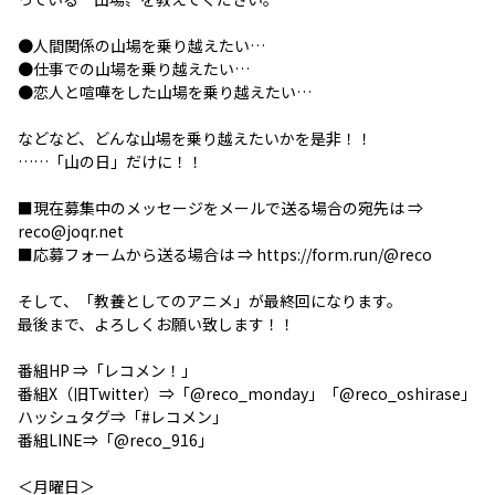
●人間関係の山場を乗り越えたい…
●仕事での山場を乗り越えたい…
●恋人と喧嘩をした山場を乗り越えたい…
などなど、どんな山場を乗り越えたいかを是非！！
……「山の日」だけに！！
■現在募集中のメッセージをメールで送る場合の宛先は ⇒
reco@joqr.net
■応募フォームから送る場合は ⇒
https://form.run/@reco
そして、「教養としてのアニメ」が最終回になります。
最後まで、よろしくお願い致します！！
番組HP ⇒「
レコメン！
」
番組X（旧Twitter）⇒「
@reco_monday
」「
@reco_oshirase
」
ハッシュタグ⇒「
#レコメン
」
番組LINE⇒「
@reco_916
」
＜月曜日＞