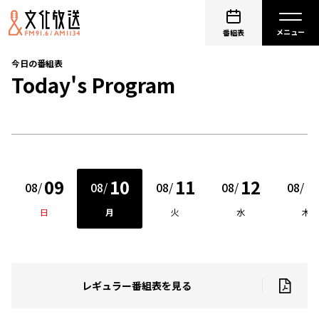
番組表
今日の番組表
Today's Program
09
10
11
12
1
08
/
08
/
08
/
08
/
08
/
日
月
火
水
木
レギュラー番組表を見る