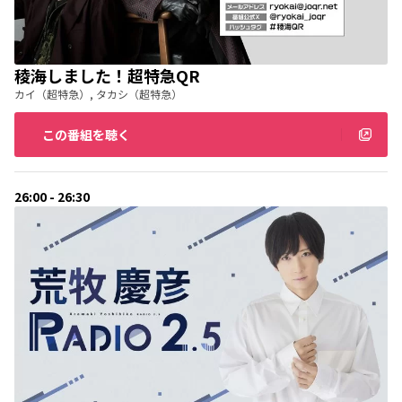
稜海しました！超特急QR
カイ（超特急）, タカシ（超特急）
この番組を聴く
26:00 - 26:30