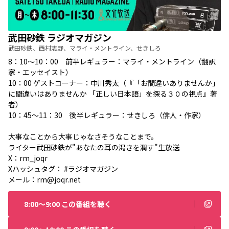
武田砂鉄 ラジオマガジン
武田砂鉄、西村志野、マライ・メントライン、せきしろ
8：10～10：00 前半レギュラー：マライ・メントライン（翻訳
家・エッセイスト）
10：00 ゲストコーナー：中川秀太（『「お間違いありませんか」
に間違いはありませんか 「正しい日本語」を探る３０の視点』著
者）
10：45～11：30 後半レギュラー：せきしろ（俳人・作家）
大事なことから大事じゃなさそうなことまで。
ライター武田砂鉄が"あなたの耳の渇きを潤す"生放送
X：
rm_joqr
Xハッシュタグ： #ラジオマガジン
メール：
rm@joqr.net
8:00〜9:00 この番組を聴く