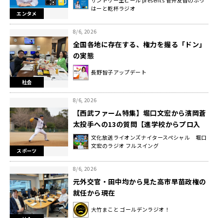
はーと乾杯ラジオ
エンタメ
8/6, 2026
全国各地に存在する、権力を握る「ドン」
の実態
長野智子アップデート
社会
8/6, 2026
【西武ファーム特集】堀口文宏から濱岡蒼
太投手への13の質問【進学校からプロ入
り！異色の選手を徹底解剖】
文化放送ライオンズナイタースペシャル 堀口
文宏のラジオ フルスイング
スポーツ
8/6, 2026
元外交官・田中均から見た高市早苗政権の
就任から現在
大竹まこと ゴールデンラジオ！