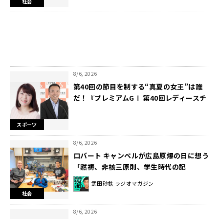
社会
8/6, 2026
第40回の節目を制する“真夏の女王”は誰
だ！『プレミアムGⅠ 第40回レディースチ
ャンピオン優勝戦 実況中継』8/11（火・
祝）全国14局ネットでオンエア
スポーツ
8/6, 2026
ロバート キャンベルが広島原爆の日に想う
「黙祷、非核三原則、学生時代の記
憶……」
武田砂鉄 ラジオマガジン
社会
8/6, 2026