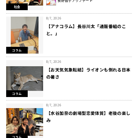
長野智子アップデート
社会
8/7, 2026
【アナコラム】長谷川太「通販番組のこ
と。」
コラム
8/7, 2026
【お天気気象転結】ライオンも倒れる日本
の暑さ
コラム
8/7, 2026
【水谷加奈の劇場型恋愛体質】老後の楽し
み
コラム