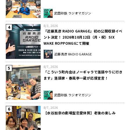
武田砂鉄 ラジオマガジン
8/3, 2026
『近藤真彦 RADIO GARAGE』初の公開収録イベ
ント決定！ 2026年10月12日（月・祝）SIX
WAKE ROPPONGIにて開催
近藤真彦 RADIO GARAGE
8/7, 2026
「こういう町内会はノーギャラで落語やりに行き
ます」落語家・春風亭一蔵が応援宣言！
武田砂鉄 ラジオマガジン
8/7, 2026
【水谷加奈の劇場型恋愛体質】老後の楽しみ