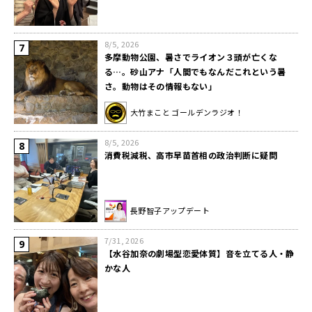
8/5, 2026
多摩動物公園、暑さでライオン３頭が亡くな
る…。砂山アナ「人間でもなんだこれという暑
さ。動物はその情報もない」
大竹まこと ゴールデンラジオ！
8/5, 2026
消費税減税、高市早苗首相の政治判断に疑問
長野智子アップデート
7/31, 2026
【水谷加奈の劇場型恋愛体質】音を立てる人・静
かな人