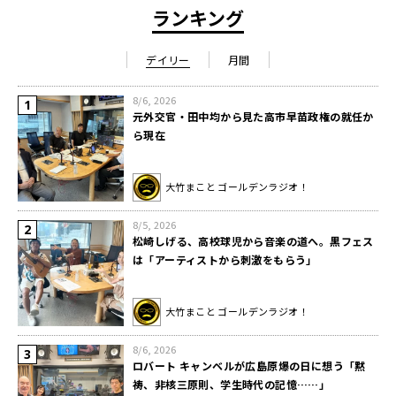
ランキング
デイリー
月間
8/6, 2026
元外交官・田中均から見た高市早苗政権の就任か
ら現在
大竹まこと ゴールデンラジオ！
8/5, 2026
松崎しげる、高校球児から音楽の道へ。黒フェス
は「アーティストから刺激をもらう」
大竹まこと ゴールデンラジオ！
8/6, 2026
ロバート キャンベルが広島原爆の日に想う「黙
祷、非核三原則、学生時代の記憶……」