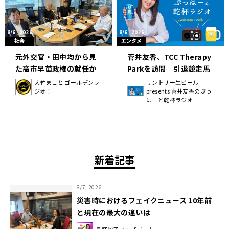
8/6, 2026
8/6, 2026
社会
エンタメ
元外交官・田中均から見
菅井友香、TCC Therapy
た高市早苗政権の就任か
Parkを訪問 引退競走馬
ら現在
の“第二の馬生”を支える
大竹まこと ゴールデンラ
サントリー生ビール
ジオ！
presents 菅井友香のぷっ
取り組みに感動！
はーと乾杯ラジオ
新着記事
8/7, 2026
災害時におけるフェイクニュース 10年前
と現在の最大の違いは