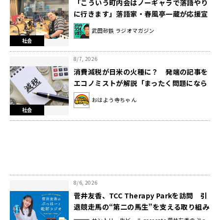
「こういう町内会はノーギャラで落語やり
に行きます」落語家・春風亭一蔵が応援宣
言！
武田砂鉄 ラジオマガジン
社会
8/7, 2026
消費減税が日米の火種に？ 発端の記事を
エコノミストが解説「まったく問題になら
ない」
おはよう寺ちゃん
社会
8/6, 2026
菅井友香、TCC Therapy Parkを訪問 引
退競走馬の“第二の馬生”を支える取り組み
に感動！
サントリー生ビール presents 菅井友香のぷっ