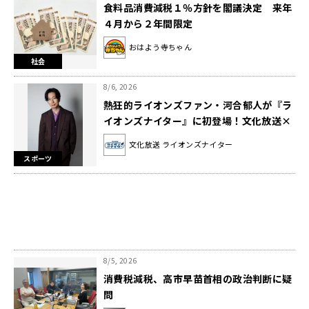
食料品消費減税１％方針を閣議決定 来年
４月から２年間限定
おはよう寺ちゃん
社会
8/6, 2026
熱狂的ライオンズファン・河合郁人が『ラ
イオンズナイター』に初登場！文化放送×
テレビ埼玉がライオンズ応援で再び強力タ
文化放送 ライオンズナイター
ッグも！
スポーツ
8/5, 2026
消費税減税、高市早苗首相の政治判断に疑
問