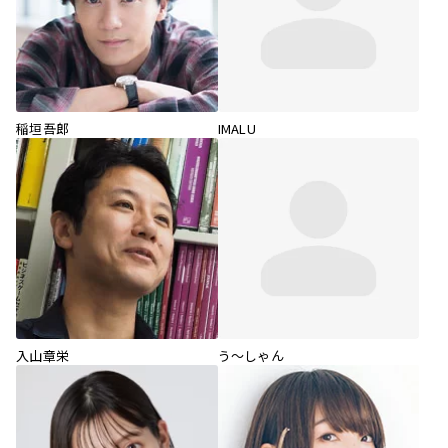
稲垣吾郎
IMALU
入山章栄
う～しゃん