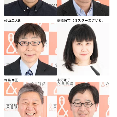
砂山圭大郎
高橋将市（ミスターまさいち）
寺島尚正
永野景子