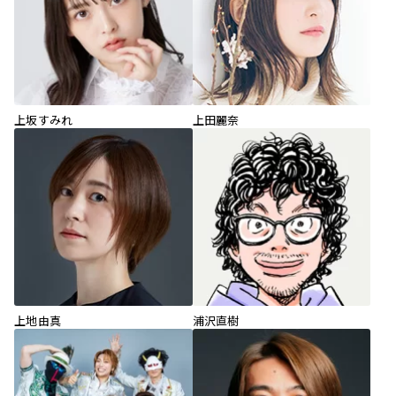
上坂すみれ
上田麗奈
上地由真
浦沢直樹