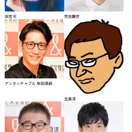
雨宮天
荒牧慶彦
アンタッチャブル 柴田英嗣
生島淳