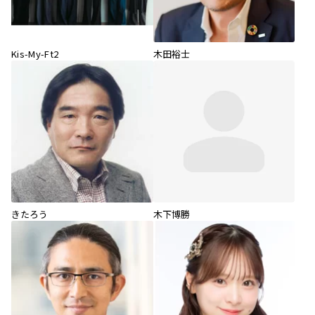
Kis-My-Ft2
木田裕士
きたろう
木下博勝