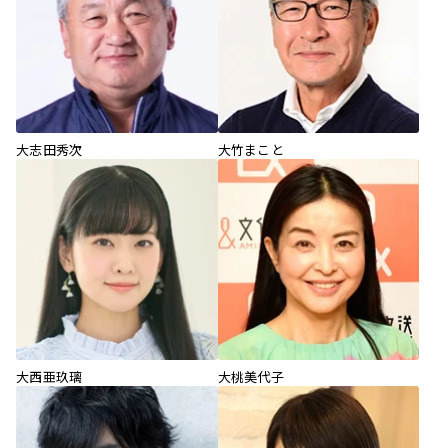
大志田秀次
大竹まこと
大西亜玖璃
大桃美代子