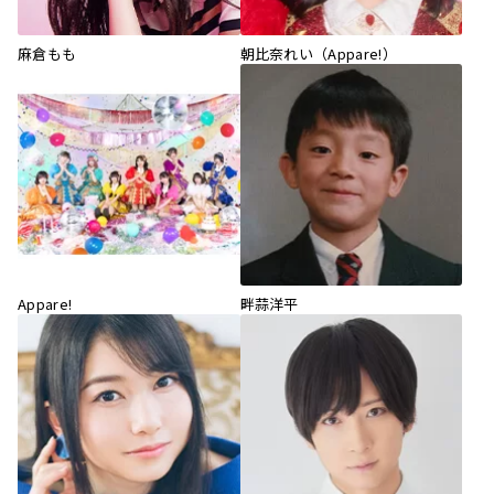
麻倉もも
朝比奈れい（Appare!）
Appare!
畔蒜洋平