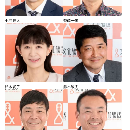
小宅世人
斉藤一美
鈴木純子
鈴木敏夫