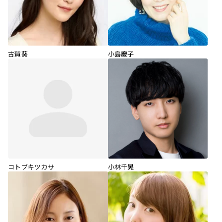
古賀葵
小島慶子
コトブキツカサ
小林千晃