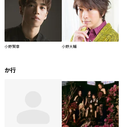
小野賢章
小野大輔
か行