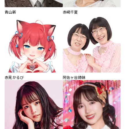
青山新
赤﨑千夏
赤見かるび
阿佐ヶ谷姉妹