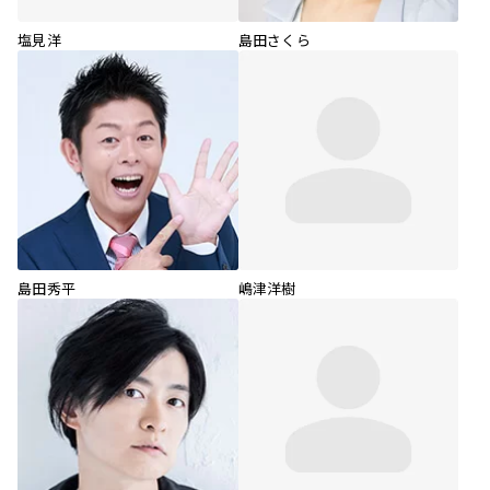
塩見洋
島田さくら
島田秀平
嶋津洋樹