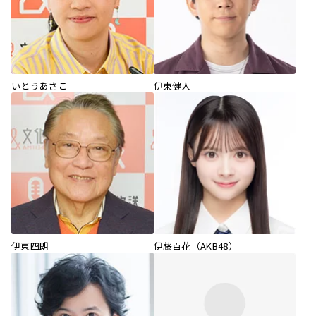
いとうあさこ
伊東健人
伊東四朗
伊藤百花（AKB48）