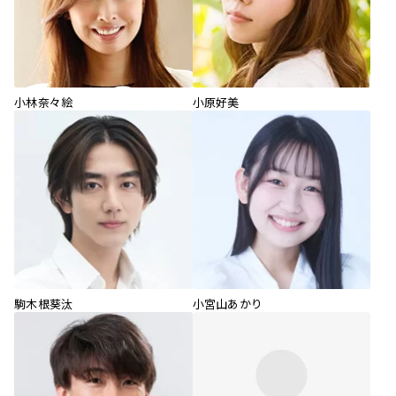
小林奈々絵
小原好美
駒木根葵汰
小宮山あかり