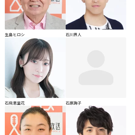
生島ヒロシ
石川界人
石飛恵里花
石原詢子