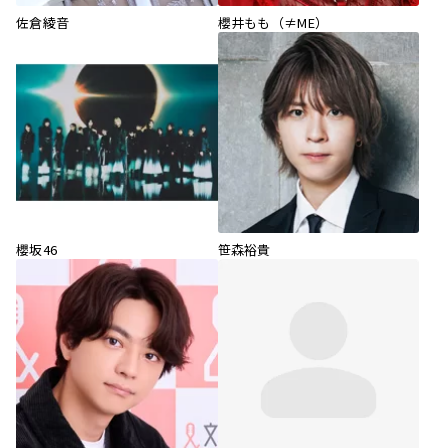
佐倉綾音
櫻井もも（≠ME）
櫻坂46
笹森裕貴