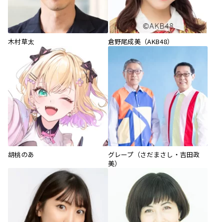
木村草太
倉野尾成美（AKB48）
胡桃のあ
グレープ（さだまさし・吉田政
美）