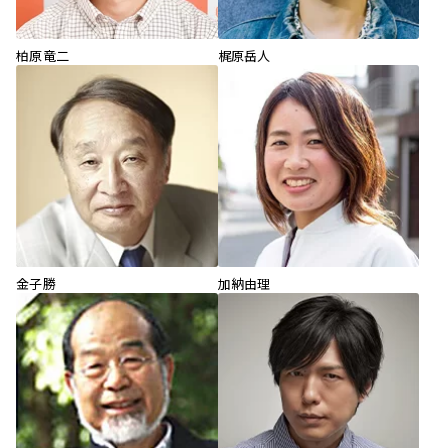
柏原竜二
梶原岳人
金子勝
加納由理