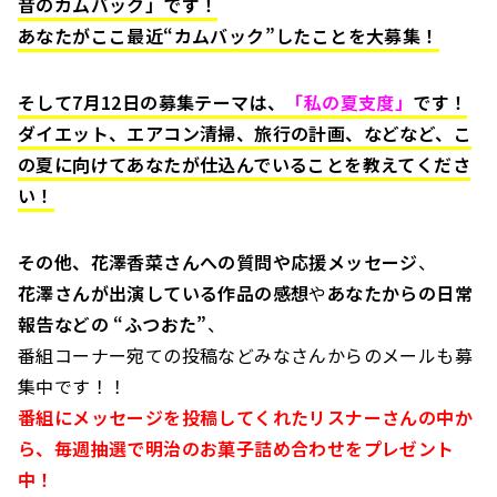
音のカムバック」です！
あなたがここ最近“カムバック”したことを大募集！
そして7月12日の募集テーマは、
「私の夏支度」
です！
ダイエット、エアコン清掃、旅行の計画、などなど、こ
の夏に向けてあなたが仕込んでいることを教えてくださ
い！
その他、花澤香菜さんへの質問や応援メッセージ
、
花澤さんが出演している作品の感想
や
あなたからの日常
報告などの “ふつおた”
、
番組コーナー宛ての投稿などみなさんからのメールも募
集中です！！
番組にメッセージを投稿してくれたリスナーさんの中か
ら、毎週抽選で明治のお菓子詰め合わせをプレゼント
中！