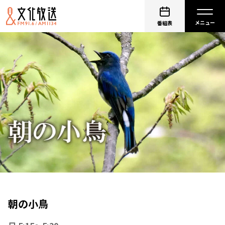
番組表
朝の小鳥