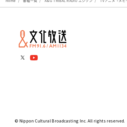
Home
番組一覧
A&G TRIBAL RADIO エジソン
TVアニメ『メビ
© Nippon Cultural Broadcasting Inc. All rights reserved.