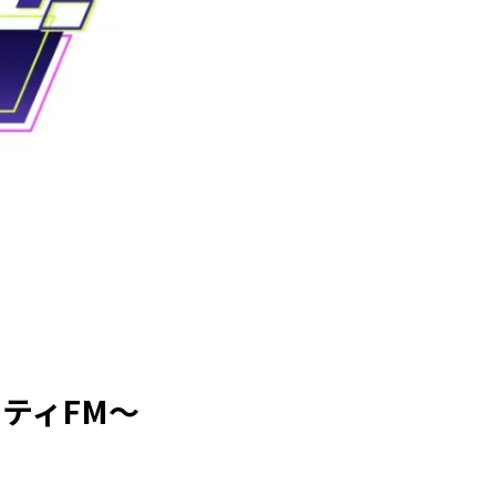
ティFM〜