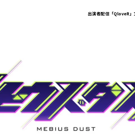
出演者
配信「QloveR」