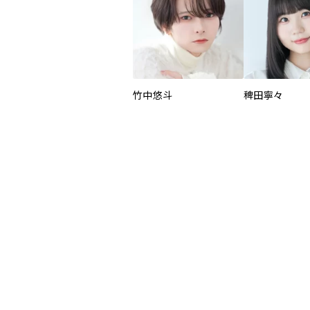
竹中悠斗
稗田寧々