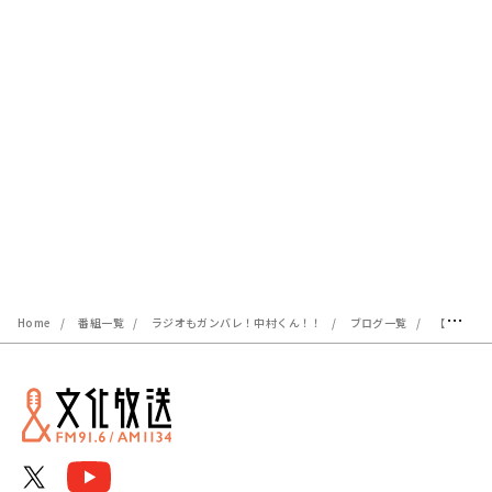
Home
番組一覧
ラジオもガンバレ！中村くん！！
ブログ一覧
【特別番組】『A&G MUSIC COLLECTION～「ガンバレ！中村くん！！」Special～』6月21日（日）19時30分～放送決定！