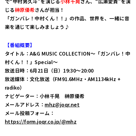
で“中村男久斗”を演じる
小林千晃
さん、“広瀬愛貴”を演
じる
榊原優希
さんが担当！
「ガンバレ！中村くん！！」の作品、世界を、一緒に音
楽を通じて楽しみましょう♪
【番組概要】
タイトル：A&G MUSIC COLLECTION～「ガンバレ！中
村くん！！」Special～
放送日時：6月21日（日）19:30～20:00
放送媒体：文化放送（FM91.6MHz・AM1134kHz +
radiko）
ナビゲーター：小林千晃 榊原優希
メールアドレス：
mhz@joqr.net
メール投稿フォーム：
https://form.joqr.co.jp/@mhz