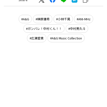
A&G
榊原優希
小林千晃
ANI-MHz
ガンバレ！中村くん！！
中村男久斗
広瀬愛貴
A&G Music Collection