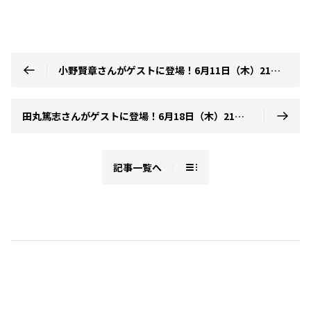
小野賢章さんがゲストに登場！6月11日（木）21時～放送！『ラジオもガンバレ！中村くん！！』第11回
田丸篤志さんがゲストに登場！6月18日（木）21時～放送！『ラジオもガンバレ！中村くん！！』第12回
記事一覧へ