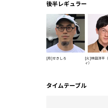
後半レギュラー
[月]せきしろ
[火]林田洋平
ィ）
タイムテーブル