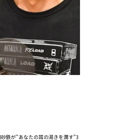
砂鉄が"あなたの耳の渇きを潤す"3