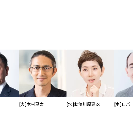
[火]木村草太
[水]勅使川原真衣
[木]ロバ