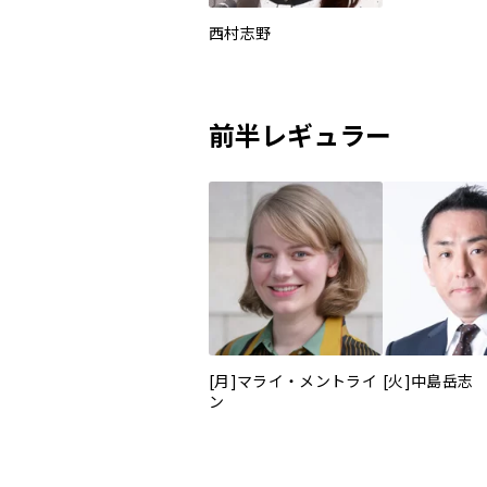
西村志野
前半レギュラー
[月]マライ・メントライ
[火]中島岳志
ン