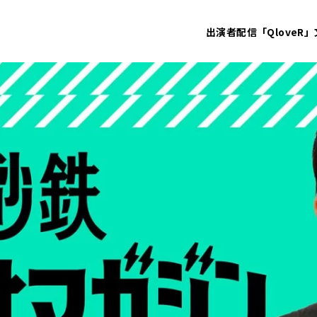
出演者
配信「QloveR」