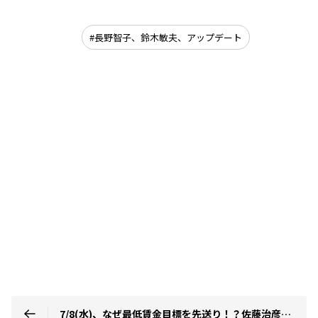
長野智子、鈴木敏夫、アップデート
7/8(水)、なぜ最低賃金目標を先送り！？佐藤治彦氏が解説！成田洋一氏が金農旋風の映画化を目指してクラファン実施中！