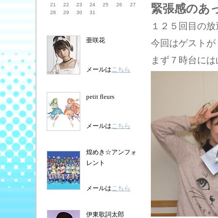
21
22
23
24
25
26
27
緊張感のあ
28
29
30
31
１２５回目の放
亜咲花
今回はゲストが
まず７時台には
メールは
こちら
petit fleurs
メールは
こちら
煌めき☆アンフォ
レント
メールは
こちら
伊東歌詞太郎