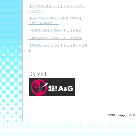
【YURiKAのザキャッチ】６月２６日のメ
ールテーマ
【Luce Twinkle Wink☆のTHE CATCH】
「大団円の最終回！」
『亜咲花のTHE CATCH』第１３回放送
『亜咲花のTHE CATCH』第１３回放送
【亜咲花のTHE CATCH】第１３回メール募
集
【リンク】
©2010 Nippon Cultur