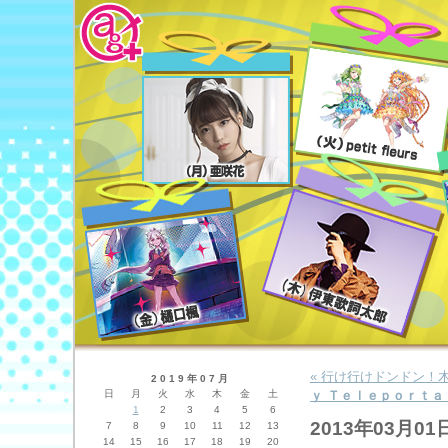
« 行け行けドンドン！
2019年07月
日
月
火
水
木
金
土
ｙ Ｔｅｌｅｐｏｒｔ
1
2
3
4
5
6
2013年03月01
7
8
9
10
11
12
13
14
15
16
17
18
19
20