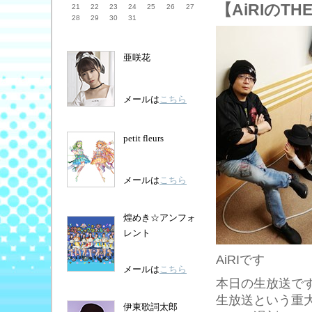
【AiRIのT
21
22
23
24
25
26
27
28
29
30
31
亜咲花
メールは
こちら
petit fleurs
メールは
こちら
煌めき☆アンフォ
レント
AiRIです
メールは
こちら
本日の生放送で
生放送という重
伊東歌詞太郎