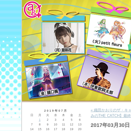
« 織田かおりのザ・
2019年07月
日
月
火
水
木
金
土
みのTHE CATCH】最終
1
2
3
4
5
6
2017年03月30日
7
8
9
10
11
12
13
14
15
16
17
18
19
20