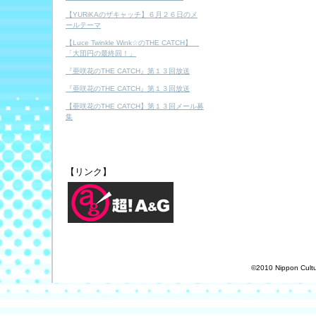
【YURiKAのザキャッチ】６月２６日のメ
ールテーマ
【Luce Twinkle Wink☆のTHE CATCH】
「大団円の最終回！」
『亜咲花のTHE CATCH』第１３回放送
『亜咲花のTHE CATCH』第１３回放送
【亜咲花のTHE CATCH】第１３回メール募
集
【リンク】
©2010 Nippon Cultur