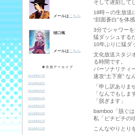
そして遅刻してし
18時～の生放送
メールは
こちら
“顔面蒼白”を体
3分でシャワーを
樋口楓
猛ダッシュする
10年ぶりに猛
メールは
こちら
文化放送スタジオ
る時間です。
◆月別アーカイブ
パーソナリティー
速攻“土下座” 
2019年07月
2019年06月
「申し訳ありま
2019年05月
「なんでもしま
2019年04月
「脱ぎます」
2019年03月
bamboo「脱
2019年02月
私「ピチピチの
2019年01月
こんなやりとり
2018年12月